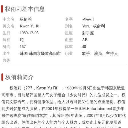
权侑莉基本信息
中文名
权侑莉
名字
권유리
英文名
Kwon Yu Ri
别名
Yuri、权俞利
生日
1989-12-05
星座
射手座
属相
蛇
血型
AB
身高
167
体重
48
出生
韩国 韩国京畿道高阳市
职业
歌手、演员、主持人
兴趣
游泳、瑜伽、健身、跳舞、boxing
权侑莉简介
权侑莉（???，Kwon Yu Ri），1989年12月5日出生于韩国京畿道
高阳市，目前是韩国超人气女子组合《少女时代》的九位成员之一。权
侑莉文静秀气，拥有健康体型，给人以既可爱又性感的双重感觉。权侑
莉少时梦想成为演员，在2001年获得第一届S.M.Entertainment青少年
最佳选拔赛“最佳舞蹈本赏”，其后经过6年训练，2007年8月以少女时代
组合出道。凭借出色的个人能力与个人魅力，成功走上多元化发展道