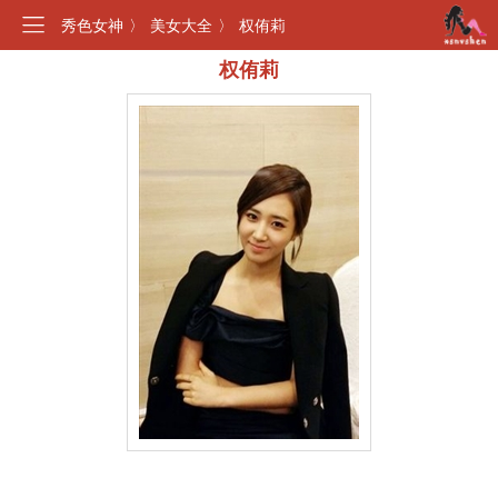
秀色女神
〉
美女大全
〉
权侑莉
权侑莉