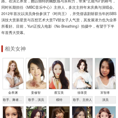
路。在演艺界里，她以独特的幽默感与亲和力，带来“艺能Yul”的称号，
同时长期担任《MBC音乐中心》主持人，多次主持年末庆典与演唱会。
2012年首次以演员身份参演了《时尚王》，并凭借该剧斩获当年的SBS
演技大赏新星赏与百想艺术大赏TV部女子人气赏，其发展潜力也为业界
所看好。目前，Yuri正投入电影《No Breathing》拍摄中，有望于下半
年首秀大荧幕。
相关女神
金孝渊
姜修智
蔡宝美
徐珠贤
宋智孝
歌手、舞者、演员、主持人
歌手，演员
模特
歌手、主持人
演员