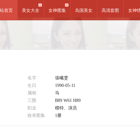
站首页
美女大全
女神图集
岛国美女
高清套图
女神
名字
張曦雯
生日
1990-05-11
属相
马
三围
B89 W61 H89
职业
模特、演员
收录图集
1册