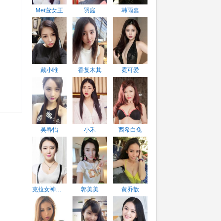
Mei萱女王
羽庭
韩雨嘉
戴小唯
香复木其
霓可爱
吴春怡
小禾
西希白兔
克拉女神珊珊
郭美美
黄乔歆