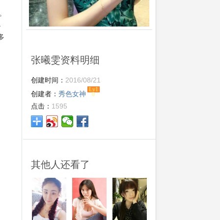
。
小
多
张曦雯资料明细
创建时间：
2016/08/21
Lv1
创建者：
秀色女神
0
点击：
1595
其他人还看了