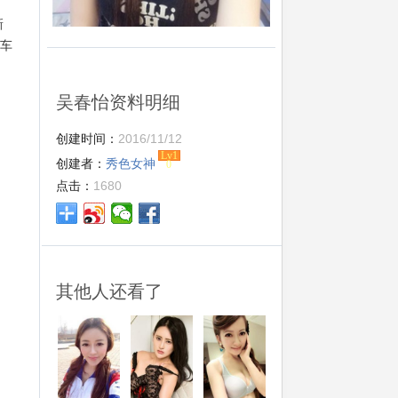
新
，车
吴春怡资料明细
创建时间：
2016/11/12
Lv1
创建者：
秀色女神
0
点击：
1680
其他人还看了