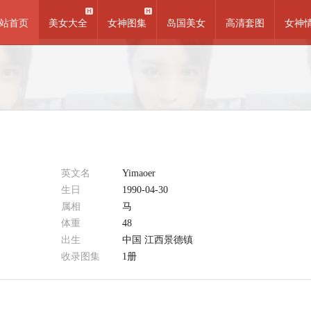
站首页
美女大全
女神图集
岛国美女
高清套图
女神
英文名
Yimaoer
生日
1990-04-30
属相
马
体重
48
出生
中国 江西景德镇
收录图集
1册