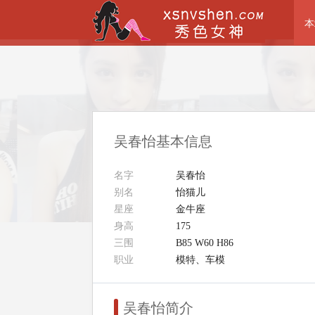
本
吴春怡基本信息
名字
吴春怡
别名
怡猫儿
星座
金牛座
身高
175
三围
B85 W60 H86
职业
模特、车模
吴春怡简介