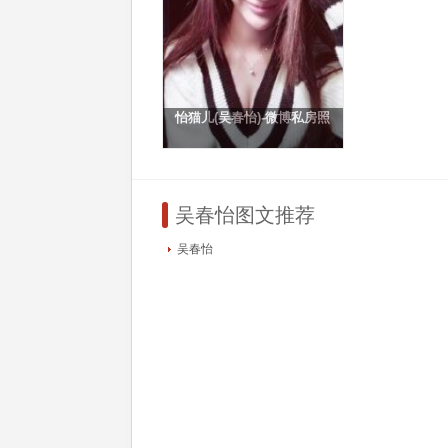
怡猫儿(吴春怡)-微博私房照
吴春怡图文推荐
吴春怡