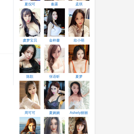
夏倪可
秦露
孟琪
虞梦宝贝
金梓馨
欣小萌
陈歕
张语昕
夏梦
周可可
夏婉婉
Ashely丽丽