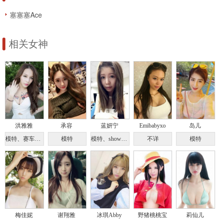
塞塞塞Ace
相关女神
洪雅雅
承容
蓝妍宁
Emibabyxo
岛儿
模特、赛车女郎
模特
模特、showgirl
不详
模特
梅佳妮
谢翔雅
冰琪Abby
野猪桃桃宝
莉仙儿