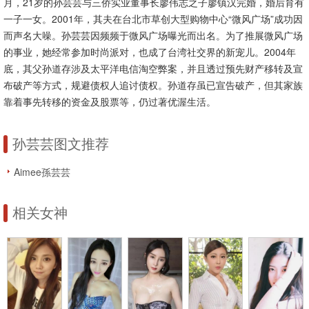
月，21岁的孙芸芸与三侨实业董事长廖伟志之子廖镇汉完婚，婚后育有
一子一女。2001年，其夫在台北市草创大型购物中心“微风广场”成功因
而声名大噪。孙芸芸因频频于微风广场曝光而出名。为了推展微风广场
的事业，她经常参加时尚派对，也成了台湾社交界的新宠儿。2004年
底，其父孙道存涉及太平洋电信淘空弊案，并且透过预先财产移转及宣
布破产等方式，规避债权人追讨债权。孙道存虽已宣告破产，但其家族
靠着事先转移的资金及股票等，仍过著优渥生活。
孙芸芸图文推荐
Aimee孫芸芸
相关女神