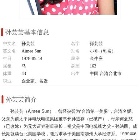
孙芸芸基本信息
中文名
孙芸芸
名字
孫芸芸
英文名
Aimee Sun
别名
小乖（乳名）
生日
1978-05-14
星座
金牛座
属相
马
身高
163
体重
43
出生
中国 台湾台北市
职业
企业家、名媛
孙芸芸简介
孙芸芸（Aimee Sun），曾经被誉为“台湾第一美腿”，台湾名媛。
父亲为前太平洋电线电缆集团董事长孙道存（已破产），母亲何念慈
（已改嫁）为元大证券副董事长，祖父是中国电缆线之父－孙法民。成
长期就读台北美国学校，随后求学于美国南加州大学经济系。1999年6