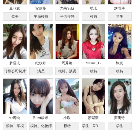
豆花妹
安芷曼
尤果Yuki
瑶瑶
刘雨诗
歌手
平面模特
平面模特
模特
学生
梦雪儿
纪欣妤
周秀娜
Meimei_G
静宸
传媒公司制片
演员
模特、演员
模特
模特
钟鹿纯
Rumi糯米
小欧
苏紫紫
麦明诗
模特、车模
模特、化妆师
模特
学生、XD视觉实验艺术家
学生