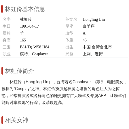
林虹伶基本信息
名字
林虹伶
英文名
Hongling Lin
生日
1991-04-17
星座
白羊座
属相
羊
血型
A
身高
165
体重
45
三围
B81(D) W58 H84
出生
中国 台湾台北市
职业
模特、Cosplayer
兴趣
上网、逛街
林虹伶简介
林虹伶（Hongling Lin），台湾著名Cosplayer，模特，电眼美女，
被称为“Cosplay”之神。林虹伶扮演起神魔之塔裡的角色让人为之惊
艳，经常扮演各式各样角色的她更拥有广大粉丝及专属APP，让粉丝们
能随时掌握她的行踪，吸睛度超高。
相关女神