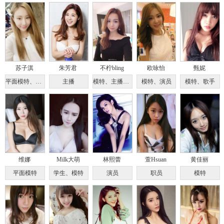
苏子淇
朱芳君
不柠bling
欧咏怡
甄妮
平面模特、主播
主播
模特、主播、古筝
模特、演员
模特、歌手
维娜
Milk大萌
林熙蕾
萱Hsuan
黄佳丽
平面模特
学生、模特
演员
职员
模特