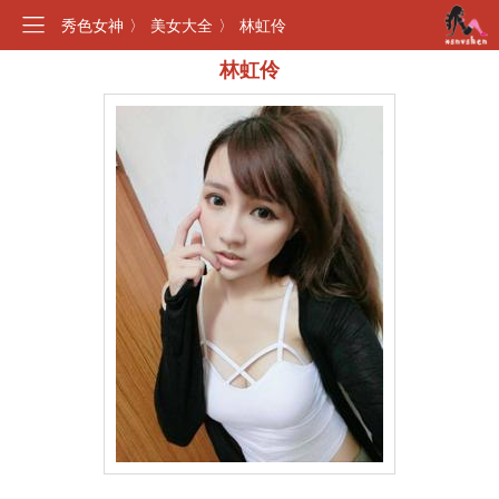
秀色女神
〉
美女大全
〉
林虹伶
林虹伶