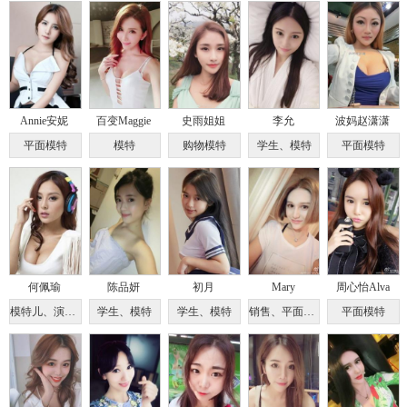
Annie安妮
百变Maggie
史雨姐姐
李允
波妈赵潇潇
平面模特
模特
购物模特
学生、模特
平面模特
何佩瑜
陈品妍
初月
Mary
周心怡Alva
模特儿、演员、DJ
学生、模特
学生、模特
销售、平面模特
平面模特