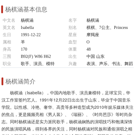
杨棋涵基本信息
中文名
杨棋涵
名字
杨棋涵
英文名
Isabella
别名
棋棋、7公主、Princess
生日
1991-12-22
星座
摩羯座
属相
羊
血型
O
身高
170
体重
48
三围
B92(F) W86 H62
出生
中国 山东
职业
歌手、演员、模特
兴趣
表演、声乐、书法、舞蹈
杨棋涵简介
杨棋涵（Isabella），中国内地歌手、演员兼模特，足球宝贝，华
汉工作室签约艺人。1991年12月22日出出生于山东，毕业于中国音乐
学院。以性感、冷艳、奢华、高贵等多种造型成为2010年娱乐媒体关注
的焦点，更是频频亮相《男人装》、《瑞丽》、《时尚芭莎》等时尚杂
志。同时杨棋涵还是实力派民歌手，杨棋涵娴熟的演唱技巧和饱满深情
的民族演唱风格，得到各界的关注，同时杨棋涵对民族和通俗演唱之精