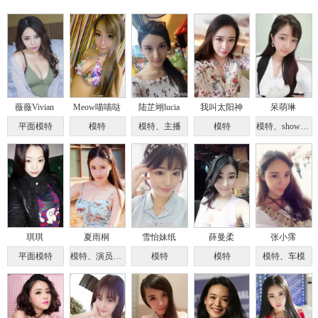
薇薇Vivian
Meow喵喵哒
陆芷翊lucia
我叫太阳神
呆萌琳
平面模特
模特
模特、主播
模特
模特、showgirl
琪琪
夏雨桐
雪怡妹纸
薛曼柔
张小霈
平面模特
模特、演员、歌手、设计师
模特
模特
模特、车模