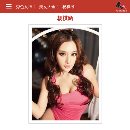
秀色女神
〉
美女大全
〉
杨棋涵
杨棋涵