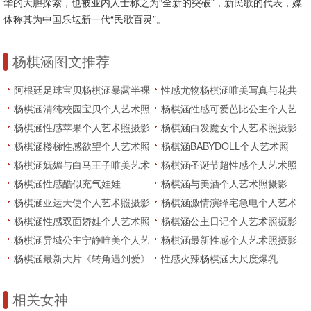
华的大胆探索，也被业内人士称之为“全新的突破”，新民歌的代表，媒
体称其为中国乐坛新一代“民歌百灵”。
杨棋涵图文推荐
阿根廷足球宝贝杨棋涵暴露半裸
性感尤物杨棋涵唯美写真与花共
出镜写真
浴的瞬间
杨棋涵清纯校园宝贝个人艺术照
杨棋涵性感可爱芭比公主个人艺
摄影
术照摄影
杨棋涵性感苹果个人艺术照摄影
杨棋涵白发魔女个人艺术照摄影
写真
杨棋涵楼梯性感欲望个人艺术照
杨棋涵BABYDOLL个人艺术照
摄影
摄影
杨棋涵妩媚与白马王子唯美艺术
杨棋涵圣诞节超性感个人艺术照
照摄影
摄影
杨棋涵性感酷似充气娃娃
杨棋涵与美酒个人艺术照摄影
杨棋涵亚运天使个人艺术照摄影
杨棋涵激情演绎宅急电个人艺术
照摄影
杨棋涵性感双面娇娃个人艺术照
杨棋涵公主日记个人艺术照摄影
摄影
杨棋涵异域公主宁静唯美个人艺
杨棋涵最新性感个人艺术照摄影
术照摄影
美图
杨棋涵最新大片《转角遇到爱》
性感火辣杨棋涵大尺度爆乳
艺术个人写真
COS不知火舞
相关女神