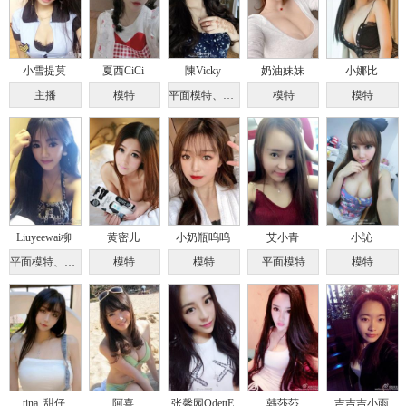
小雪提莫
夏西CiCi
陳Vicky
奶油妹妹
小娜比
主播
模特
平面模特、Coser
模特
模特
Liuyeewai柳
黄密儿
小奶瓶呜呜
艾小青
小訫
平面模特、淘宝店主
模特
模特
平面模特
模特
tina_甜仔
阿喜
张馨园OdettE
韩莎莎
吉吉吉小雨