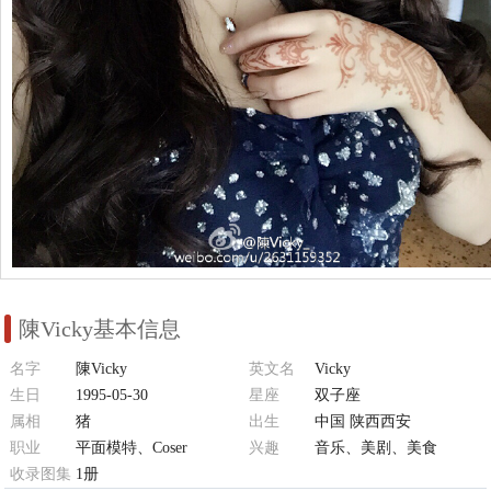
陳Vicky基本信息
名字
陳Vicky
英文名
Vicky
生日
1995-05-30
星座
双子座
属相
猪
出生
中国 陕西西安
职业
平面模特、Coser
兴趣
音乐、美剧、美食
收录图集
1册