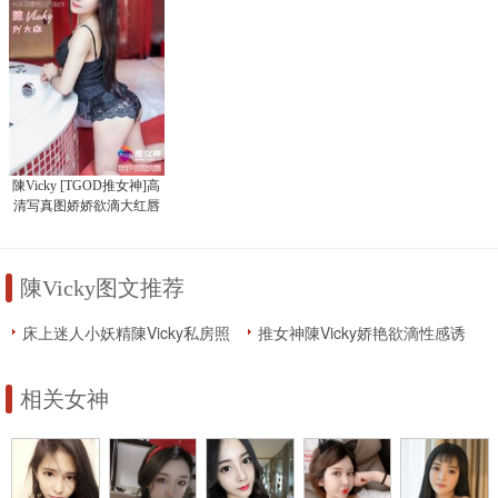
陳Vicky [TGOD推女神]高
清写真图娇娇欲滴大红唇
陳Vicky图文推荐
床上迷人小妖精陳Vicky私房照
推女神陳Vicky娇艳欲滴性感诱
片
惑写真
相关女神