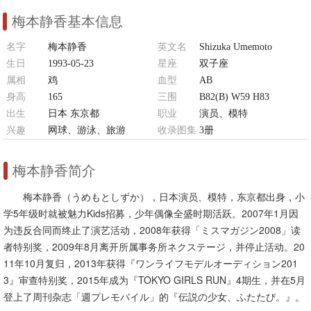
梅本静香基本信息
名字
梅本静香
英文名
Shizuka Umemoto
生日
1993-05-23
星座
双子座
属相
鸡
血型
AB
身高
165
三围
B82(B) W59 H83
出生
日本 东京都
职业
演员、模特
兴趣
网球、游泳、旅游
收录图集
3册
梅本静香简介
梅本静香（うめもとしずか），日本演员、模特，东京都出身，小
学5年级时就被魅力Kids招募，少年偶像全盛时期活跃。2007年1月因
为违反合同而终止了演艺活动，2008年获得「ミスマガジン2008」读
者特别奖，2009年8月离开所属事务所ネクステージ，并停止活动。20
11年10月复归，2013年获得『ワンライフモデルオーディション201
3』审查特别奖，2015年成为『TOKYO GIRLS RUN』4期生，并在5月
登上了周刊杂志「週プレモバイル」的『伝説の少女、ふたたび。』。