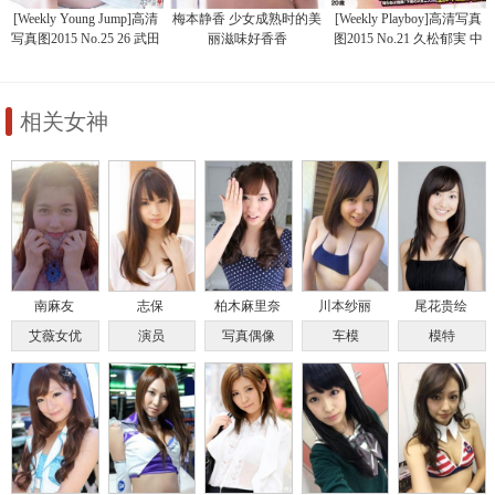
[Weekly Young Jump]高清
梅本静香 少女成熟时的美
[Weekly Playboy]高清写真
写真图2015 No.25 26 武田
丽滋味好香香
图2015 No.21 久松郁実 中
玲奈 梅本静香 御伽ねこむ
野佑美 宫河マヤ 横山由依
指原莉乃 石川恋 松冈菜摘
梅本静香 浜田由梨 赤根京
辰巳奈都子 伊藤しほ乃
相关女神
南麻友
志保
柏木麻里奈
川本纱丽
尾花贵绘
艾薇女优
演员
写真偶像
车模
模特