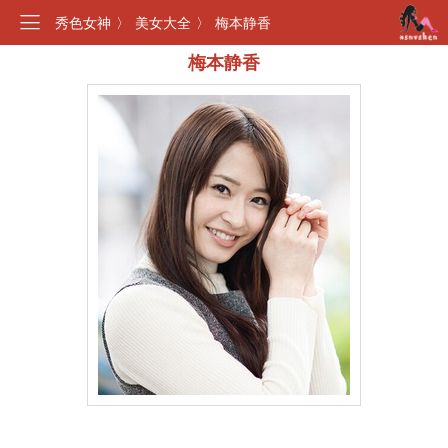
秀色女神
〉
美女大全
〉
梅本静香
梅本静香