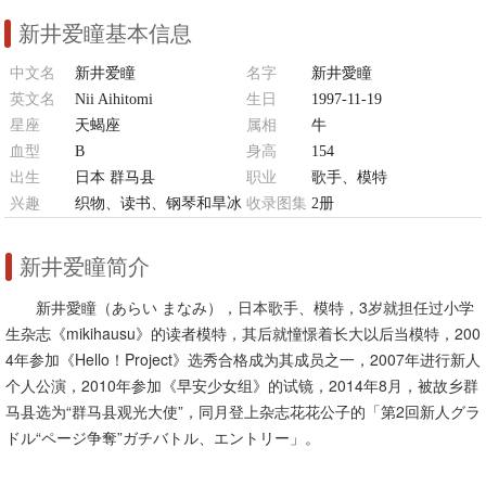
新井爱瞳基本信息
中文名
新井爱瞳
名字
新井愛瞳
英文名
Nii Aihitomi
生日
1997-11-19
星座
天蝎座
属相
牛
血型
B
身高
154
出生
日本 群马县
职业
歌手、模特
兴趣
织物、读书、钢琴和旱冰
收录图集
2册
新井爱瞳简介
新井愛瞳（あらい まなみ），日本歌手、模特，3岁就担任过小学
生杂志《mikihausu》的读者模特，其后就憧憬着长大以后当模特，200
4年参加《Hello！Project》选秀合格成为其成员之一，2007年进行新人
个人公演，2010年参加《早安少女组》的试镜，2014年8月，被故乡群
马县选为“群马县观光大使”，同月登上杂志花花公子的「第2回新人グラ
ドル“ページ争奪”ガチバトル、エントリー」。