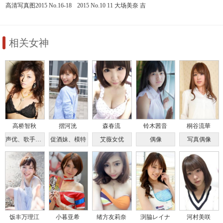
高清写真图2015 No.16-18
2015 No.10 11 大场美奈 吉
新井愛瞳 山本彩 井上小百
川友 安枝瞳 新井爱瞳 山
合
地まり
相关女神
高桥智秋
摺河洸
森春流
铃木茜音
桐谷流華
声优、歌手、模特
促酒妹、模特
艾薇女优
偶像
写真偶像
饭丰万理江
小暮亚希
绪方友莉奈
渕脇レイナ
河村美咲