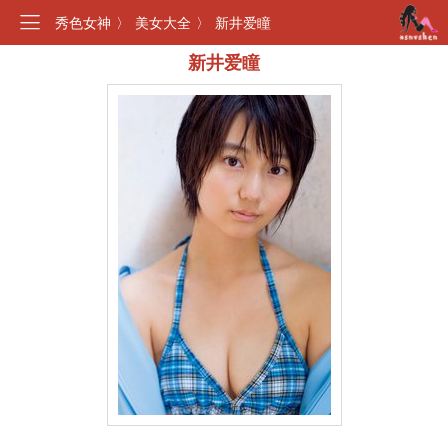
秀色女神
〉
美女大全
〉
新井爱瞳
新井爱瞳