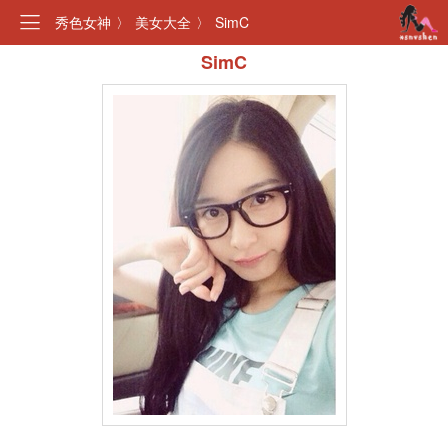
秀色女神
〉
美女大全
〉
SimC
SimC