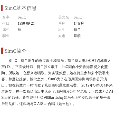
SimC基本信息
名字
SimC
英文名
SimC
生日
1990-09-21
星座
处女座
属相
马
出生
荷兰
职业
兴趣
唱歌
歌手、演员、DJ、平面设计师
SimC简介
SimC，荷兰出生的香港歌手和演员，荷兰华人电台CRTV(城市之
声) DJ、平面设计师、荷兰独立歌手。imC因自小受香港影视文化薰
陶，所以她一心想来港唱歌。为实现梦想，她在荷兰参加多个歌唱比
赛，并屡获殊荣。除此之外，SimC为了在假期回港到商场作公开演
出，她在荷兰同一时间做了几份兼职赚取生活费。 2012年SimC只身来
港追梦，在一次商场演出中认识了现任唱片公司的老板，正式成为C All
Star的师妹。并在能得利C AllStar Juicy音乐会上初次以歌手的身份跟
乐迷见面，还即场与C AllStar合唱《她吉他》。