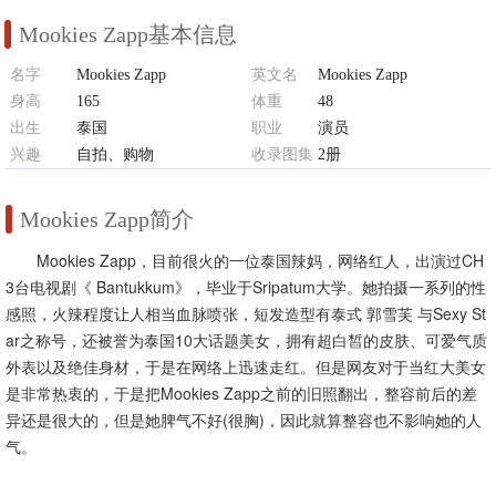
Mookies Zapp基本信息
名字
Mookies Zapp
英文名
Mookies Zapp
身高
165
体重
48
出生
泰国
职业
演员
兴趣
自拍、购物
收录图集
2册
Mookies Zapp简介
Mookies Zapp，目前很火的一位泰国辣妈，网络红人，出演过CH
3台电视剧《 Bantukkum》，毕业于Sripatum大学。她拍摄一系列的性
感照，火辣程度让人相当血脉喷张，短发造型有泰式 郭雪芙 与Sexy St
ar之称号，还被誉为泰国10大话题美女，拥有超白皙的皮肤、可爱气质
外表以及绝佳身材，于是在网络上迅速走红。但是网友对于当红大美女
是非常热衷的，于是把Mookies Zapp之前的旧照翻出，整容前后的差
异还是很大的，但是她脾气不好(很胸)，因此就算整容也不影响她的人
气。