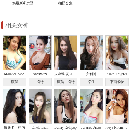
妈最新私房照
拍照合集
相关女神
Mookies Zapp
Nannykizz
皮查雅·瓦塔那蒙迪里
安利博
Koko Rosjares
演员
模特
演员、模特
学生
平面模特
黛薇卡・霍内
Emely Lathi
Bunny Rollipop
Jurarak Untao
Freya Khunanya