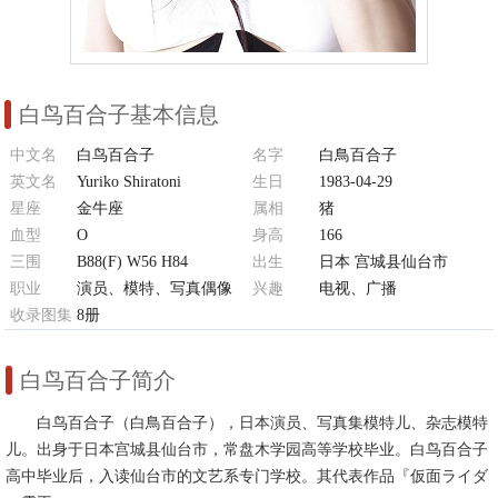
白鸟百合子基本信息
中文名
白鸟百合子
名字
白鳥百合子
英文名
Yuriko Shiratoni
生日
1983-04-29
星座
金牛座
属相
猪
血型
O
身高
166
三围
B88(F) W56 H84
出生
日本 宫城县仙台市
职业
演员、模特、写真偶像
兴趣
电视、广播
收录图集
8册
白鸟百合子简介
白鸟百合子（白鳥百合子），日本演员、写真集模特儿、杂志模特
儿。出身于日本宫城县仙台市，常盘木学园高等学校毕业。白鸟百合子
高中毕业后，入读仙台市的文艺系专门学校。其代表作品『仮面ライダ