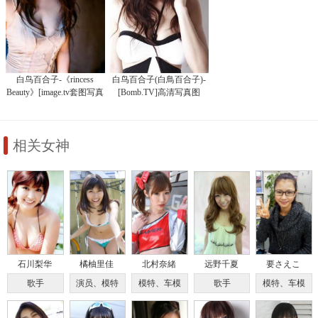
白鸟百合子-《rincess
白鸟百合子(白鳥百合子)-
Beauty》[image.tv套图写真
[Bomb.TV]高清写真图
图集]高清写真图
2007-05
相关女神
石川梨华
橘柚里佳
北村奈緒
远野千夏
要さえこ
歌手
演员、模特
模特、车模
歌手
模特、车模