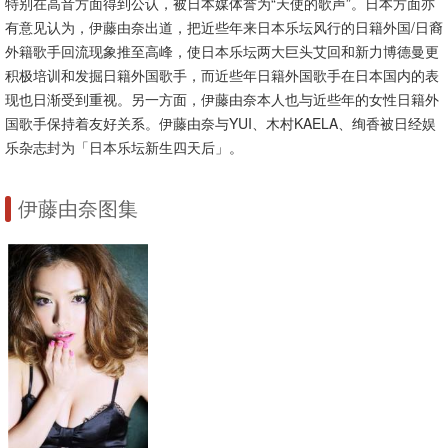
特别在高音方面得到公认，被日本媒体誉为“天使的歌声”。日本方面亦
有意见认为，伊藤由奈出道，把近些年来日本乐坛风行的日籍外国/日裔
外籍歌手回流现象推至高峰，使日本乐坛两大巨头艾回和新力博德曼更
积极培训和发掘日籍外国歌手，而近些年日籍外国歌手在日本国内的表
现也日渐受到重视。另一方面，伊藤由奈本人也与近些年的女性日籍外
国歌手保持着友好关系。伊藤由奈与YUI、木村KAELA、绚香被日经娱
乐杂志封为「日本乐坛新生四天后」。
伊藤由奈图集