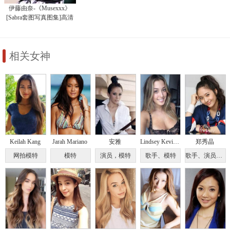
伊藤由奈-《Musexxx》
[Sabra套图写真图集]高清
写真图
相关女神
Keilah Kang
Jarah Mariano
安雅
Lindsey Kevitch
郑秀晶
网拍模特
模特
演员，模特
歌手、模特
歌手、演员、模特、主持