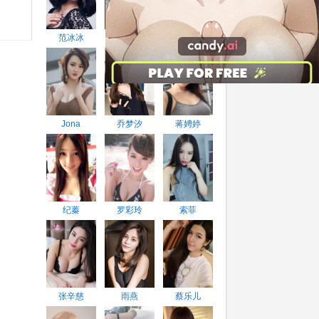
范冰冰
糖果儿
夏妍baby
Jona
乔梦汐
蒋娉婷
纪蓁
罗彩玲
索菲
张辛慈
雨燕
蔡乐儿