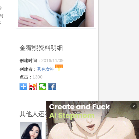
全
时
等
金宥熙资料明细
创建时间：
2016/11/09
Lv1
创建者：
秀色女神
0
点击：
1300
×
其他人还看了