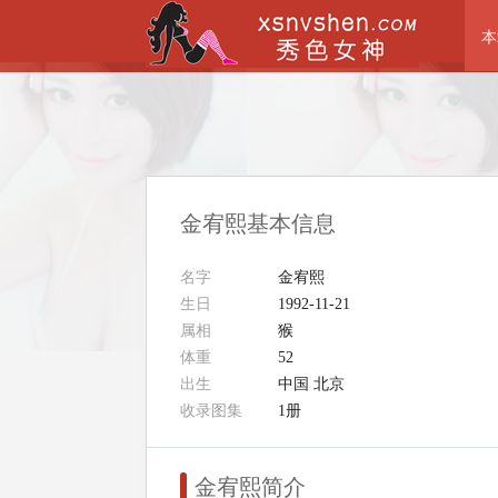
本
金宥熙基本信息
名字
金宥熙
生日
1992-11-21
属相
猴
体重
52
出生
中国 北京
收录图集
1册
金宥熙简介