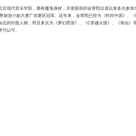
北京现代音乐学院，拥有魔鬼身材，天使面容的金宥熙出道以来多次参加
世界旅游小姐大赛广东赛区冠军。近年来，金宥熙已经为《时尚中国》、《
杂志的封面人物，而且多次为《梦幻西游》、《C穿越火线》、《诛仙》
赞与认可。