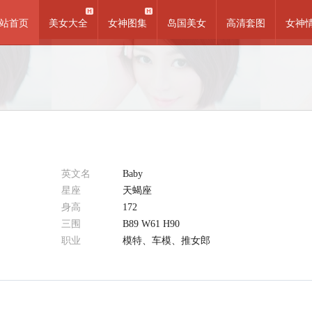
站首页
美女大全
女神图集
岛国美女
高清套图
女神
英文名
Baby
星座
天蝎座
身高
172
三围
B89 W61 H90
职业
模特、车模、推女郎