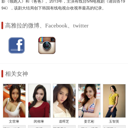
影《领跑人》和《爸爸》。2013年，主演有线台tvN电视剧《请回答19
94》，该剧大结局创下韩国有线电视台收视率最高的纪录。
高雅拉的微博、Facebook、twitter
相关女神
文世琳
闵侑琳
道晖芝
姜艺彬
玉智英