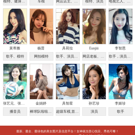
模特、健身教练
车模
网店店主、模特
模特、演员
电视艺人、电影演员
黃蒂雅
杨晋
具荷拉
Eunjiii
李智恩
歌手、模特
网拍模特
歌手、演员、模特、主持人
网店老板、网拍模特
歌手，演员，主持人
张艺元、张睿元
金娟婷
具智星
孙艺珍
李姬珍
播音员
棒球队啦啦队长、广告模特
超级车模,首尔艺术大学车模系教授
演员
歌手
最新、最全、最绿色的美女图片及信息平台！女神就当赏心悦目、秀色可餐！