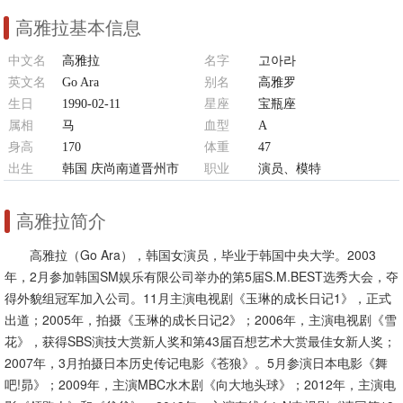
高雅拉基本信息
中文名
高雅拉
名字
고아라
英文名
Go Ara
别名
高雅罗
生日
1990-02-11
星座
宝瓶座
属相
马
血型
A
身高
170
体重
47
出生
韩国 庆尚南道晋州市
职业
演员、模特
高雅拉简介
高雅拉（Go Ara），韩国女演员，毕业于韩国中央大学。2003
年，2月参加韩国SM娱乐有限公司举办的第5届S.M.BEST选秀大会，夺
得外貌组冠军加入公司。11月主演电视剧《玉琳的成长日记1》，正式
出道；2005年，拍摄《玉琳的成长日记2》；2006年，主演电视剧《雪
花》，获得SBS演技大赏新人奖和第43届百想艺术大赏最佳女新人奖；
2007年，3月拍摄日本历史传记电影《苍狼》。5月参演日本电影《舞
吧!昴》；2009年，主演MBC水木剧《向大地头球》；2012年，主演电