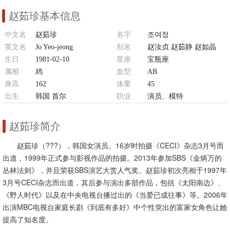
赵茹珍基本信息
中文名
赵茹珍
名字
조여정
英文名
Jo Yeo-jeong
别名
赵汝贞 赵茹静 赵如晶
生日
1981-02-10
星座
宝瓶座
属相
鸡
血型
AB
身高
162
体重
45
出生
韩国 首尔
职业
演员、模特
赵茹珍简介
赵茹珍（???），韩国女演员。16岁时拍摄《CECI》杂志3月号而
出道，1999年正式参与影视作品的拍摄。2013年参加SBS《金炳万的
丛林法则》，并且荣获SBS演艺大赏人气奖。赵茹珍初次亮相于1997年
3月号CECI杂志而出道，其后参与演出多部作品，包括《太阳南边》、
《野人时代》以及在中央电视台播过出的《当爱已成往事》等。2006年
出演MBC电视台家庭长剧《到底有多好》中个性突出的富家女角色让她
提高了知名度。