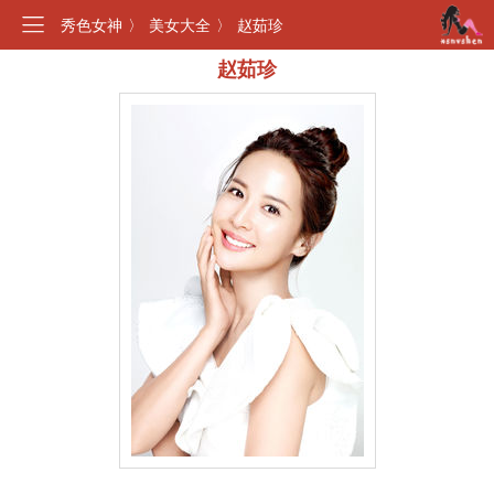
秀色女神
〉
美女大全
〉
赵茹珍
赵茹珍