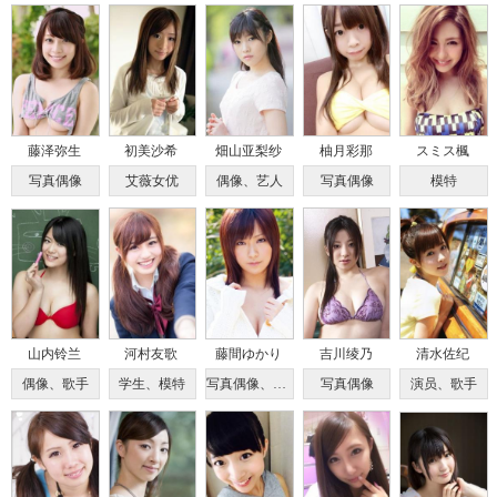
藤泽弥生
初美沙希
畑山亚梨纱
柚月彩那
スミス楓
写真偶像
艾薇女优
偶像、艺人
写真偶像
模特
山内铃兰
河村友歌
藤間ゆかり
吉川绫乃
清水佐纪
偶像、歌手
学生、模特
写真偶像、艾薇女优
写真偶像
演员、歌手