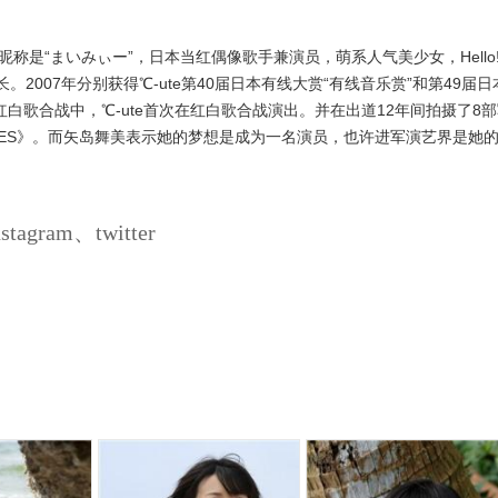
称是“まいみぃー”，日本当红偶像歌手兼演员，萌系人气美少女，Hello
e的队长。2007年分别获得℃-ute第40届日本有线大赏“有线音乐赏”和第49届日
红白歌合战中，℃-ute首次在红白歌合战演出。并在出道12年间拍摄了8
E EYES》。而矢岛舞美表示她的梦想是成为一名演员，也许进军演艺界是她
gram、twitter