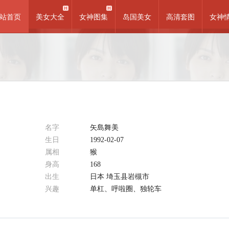
站首页
美女大全
女神图集
岛国美女
高清套图
女神
名字
矢島舞美
生日
1992-02-07
属相
猴
身高
168
出生
日本 埼玉县岩槻市
兴趣
单杠、呼啦圈、独轮车