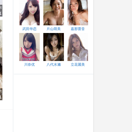
t
真
武田华恋
片山萌美
嘉那蕾音
川奈优
八代水濑
立花麗美
t
真