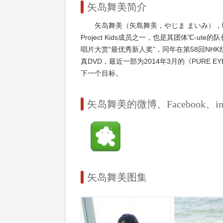
矢岛舞美简介
矢岛舞美（矢島舞美，やじま まいみ），昵
Project Kids成员之一，也是其团体℃-ut
唱片大赏“最优秀新人奖”，同年在第58回NHK
真DVD，最近一部为2014年3月的《PUR
下一个目标。
矢岛舞美的微博、Facebook、insta
矢岛舞美图集