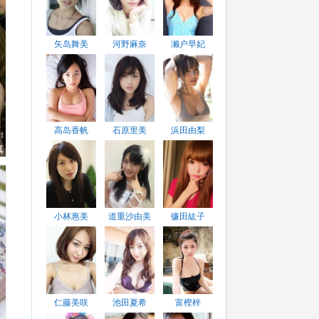
矢岛舞美
河野麻奈
濑户早妃
高岛香帆
石原里美
浜田由梨
t
真
小林惠美
道重沙由美
镰田紘子
仁藤美咲
池田夏希
富樫梓