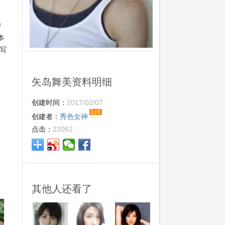
!
本
部写
的
矢岛舞美资料明细
创建时间：
2017/02/07
Lv1
创建者：
秀色女神
0
点击：
22062
其他人还看了