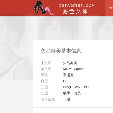
本
矢岛舞美基本信息
中文名
矢岛舞美
英文名
Maimi Yajima
星座
宝瓶座
血型
O
三围
B85(C) W60 H90
职业
歌手、演员
收录图集
12册