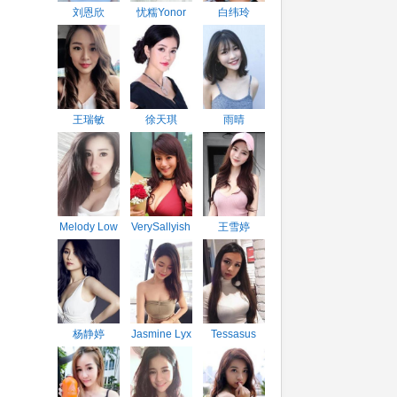
刘恩欣
忧糯Yonor
白纬玲
王瑞敏
徐天琪
雨晴
Melody Low
VerySallyish
王雪婷
杨静婷
Jasmine Lyx
Tessasus