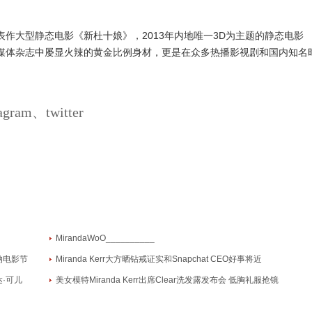
作大型静态电影《新杜十娘》，2013年内地唯一3D为主题的静态电影
媒体杂志中屡显火辣的黄金比例身材，更是在众多热播影视剧和国内知名
ram、twitter
MirandaWoO__________
戛纳电影节
Miranda Kerr大方晒钻戒证实和Snapchat CEO好事将近
达·可儿
美女模特Miranda Kerr出席Clear洗发露发布会 低胸礼服抢镜