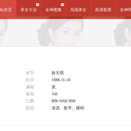
站首页
美女大全
女神图集
岛国美女
高清套图
女神
名字
徐天琪
生日
1988-11-10
属相
龙
身高
166
三围
B90 W60 H90
职业
演员、歌手、模特