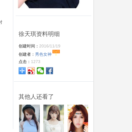
时
徐天琪资料明细
创建时间：
2016/11/19
Lv1
创建者：
秀色女神
0
点击：
1273
其他人还看了