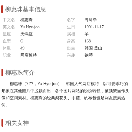
柳惠珠基本信息
中文名
柳惠珠
名字
유혜주
英文名
Yu Hye-joo
生日
1991-11-17
星座
天蝎座
属相
羊
血型
O
身高
168
体重
49
出生
韩国 釜山
职业
网店模特
兴趣
钢琴
柳惠珠简介
柳惠珠（???，Yu Hye-joo），韩国人气网店模特，以可爱乖巧的
形象在其他照片中脱颖而出，各个图片网站的纷纷转载，被频繁当作头
像和空间素材。柳惠珠的经典梨花头、手链、帆布包也是网友搜索热
词。
相关女神