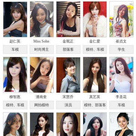
赵仁英
Miss Sohn
金珉正
金仁爱
崔贞文
车模
时尚博主
部落客
模特、车模
学生
柳智惠
潘南奎
宋慧乔
真艺英
李圣花
模特、车模
网拍模特
演员
模特、部落客
车模