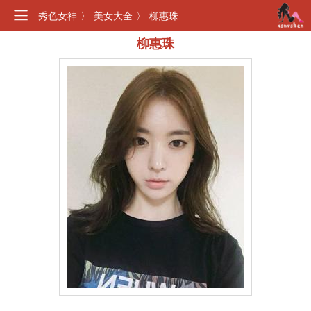
秀色女神
〉
美女大全
〉
柳惠珠
柳惠珠