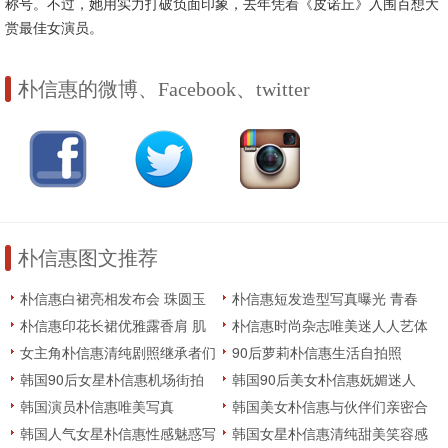
称号。不过，她用实力打破负面印象，去年凭着《皮诺丘》入围百想大
赏最佳女演员。
朴信惠的微博、Facebook、twitter
朴信惠图文推荐
朴信惠白裙亮相发布会 珠圆玉
朴信惠短发造型写真曝光 青春
润气色好
靓丽笑容灿烂
朴信惠印花长裙优雅露香肩 肌
朴信惠时尚杂志唯美迷人人艺体
肤嫩出水
图片欧美范
女主角朴信惠清纯剧照继承者们
90后萝莉朴信惠生活自拍照
韩国90后女星朴信惠机场街拍
韩国90后美女朴信惠妩媚迷人
写真
韩国演员朴信惠唯美写真
韩国美女朴信惠与伙伴们亲密合
照
韩国人气女星朴信惠性感魅惑写
韩国女星朴信惠清纯甜美笑容感