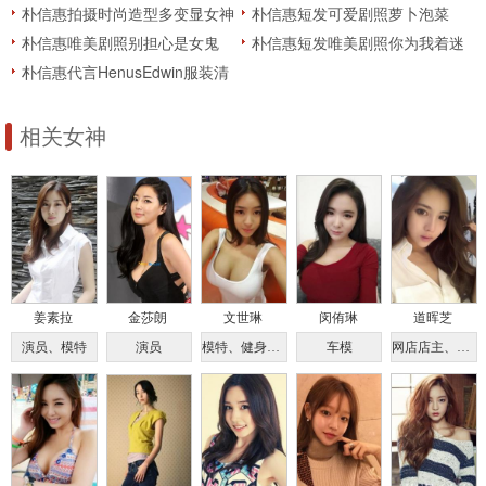
真
染人
朴信惠拍摄时尚造型多变显女神
朴信惠短发可爱剧照萝卜泡菜
范
朴信惠唯美剧照别担心是女鬼
朴信惠短发唯美剧照你为我着迷
朴信惠代言HenusEdwin服装清
新淑女气质人艺体图片欧美范
相关女神
姜素拉
金莎朗
文世琳
闵侑琳
道晖芝
演员、模特
演员
模特、健身教练
车模
网店店主、模特