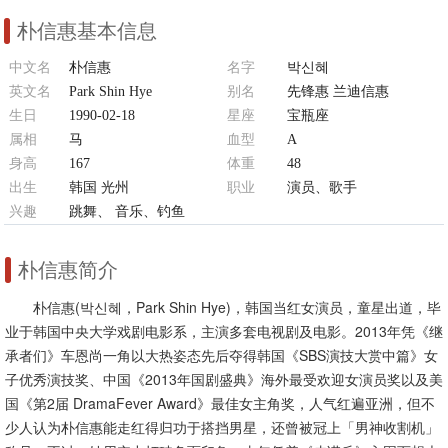
朴信惠基本信息
中文名
朴信惠
名字
박신혜
英文名
Park Shin Hye
别名
先锋惠 兰迪信惠
生日
1990-02-18
星座
宝瓶座
属相
马
血型
A
身高
167
体重
48
出生
韩国 光州
职业
演员、歌手
兴趣
跳舞、 音乐、钓鱼
朴信惠简介
朴信惠(박신혜，Park Shin Hye)，韩国当红女演员，童星出道，毕
业于韩国中央大学戏剧电影系，主演多套电视剧及电影。2013年凭《继
承者们》车恩尚一角以大热姿态先后夺得韩国《SBS演技大赏中篇》女
子优秀演技奖、中国《2013年国剧盛典》海外最受欢迎女演员奖以及美
国《第2届 DramaFever Award》最佳女主角奖，人气红遍亚洲，但不
少人认为朴信惠能走红得归功于搭挡男星，还曾被冠上「男神收割机」