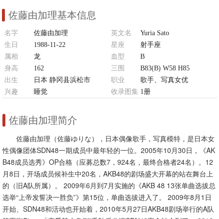
佐藤由加理基本信息
名字
佐藤由加理
英文名
Yuria Sato
生日
1988-11-22
星座
射手座
属相
龙
血型
B
身高
162
三围
B83(B) W58 H85
出生
日本 静冈县浜松市
职业
歌手、写真女优
兴趣
睡觉
收录图集
1册
佐藤由加理简介
佐藤由加理（佐藤ゆりな），日本偶像歌手，写真模特，是日本女
性偶像团体SDN48一期成员中最年轻的一位。2005年10月30日，《AK
B48成员选秀》OP合格（应募总数7，924名，最终合格者24名）。12
月8日，开场成员候补生中20名，AKB48的剧场盛大开幕的站在舞台上
的（旧A队所属）。 2009年6月到7月实施的《AKB 48 13张单曲选拔总
选举“上帝发誓决一胜负”》第15位，单曲选拔进入了。 2009年8月1日
开始、SDN48和活动也开始着，2010年5月27日AKB48剧场举行的A队