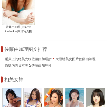
佐藤由加理 [Princess
Collection]高清写真图
佐藤由加理图文推荐
暖床上的绝美尤物佐藤由加理娇
大眼睛美女图片佐藤由加理
羞可人
原味内内日本美女佐藤由加理性
感嫩乳写真照
相关女神