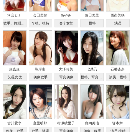
河合ヒナ
会田美娜
あやみ
藤田美里
西条美咲
歌手、舞蹈讲师、写真偶像
车模、模特
赛车女郎
模特
演员
凉宫凉
峰岸南
大泽玲美
七菜乃
石桥杏奈
艾薇女优
偶像歌手
写真偶像
模特、写真偶像
演员、模特
古川爱李
宫里明那
村濑绫里子
白间美瑠
塚本舞
偶像、歌手
歌手、演员
写真偶像
偶像、歌手
演员 模特