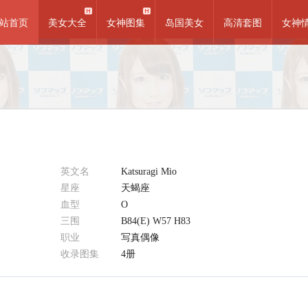
站首页
美女大全
女神图集
岛国美女
高清套图
女神
英文名
Katsuragi Mio
星座
天蝎座
血型
O
三围
B84(E) W57 H83
职业
写真偶像
收录图集
4册