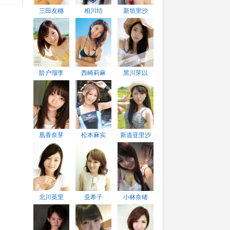
三田友穗
相川结
新垣里沙
阶户瑠李
西崎莉麻
黑川芽以
凰香奈芽
松本麻实
新道亚里沙
北川英里
亚希子
小林奈绪