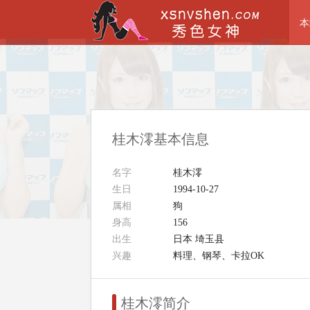
本
桂木澪基本信息
名字
桂木澪
生日
1994-10-27
属相
狗
身高
156
出生
日本 埼玉县
兴趣
料理、钢琴、卡拉OK
桂木澪简介