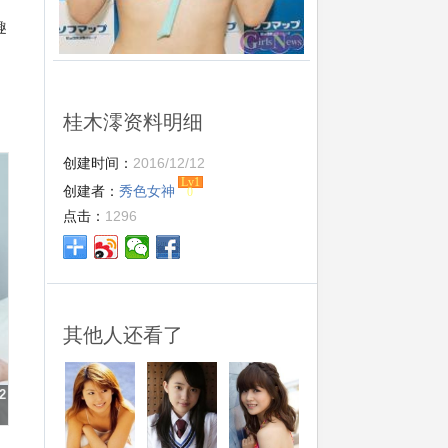
趣
桂木澪资料明细
创建时间：
2016/12/12
Lv1
创建者：
秀色女神
0
点击：
1296
其他人还看了
2