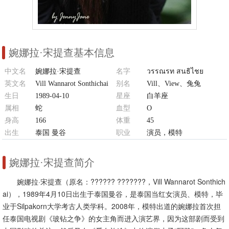
婉娜拉·宋提查基本信息
中文名
婉娜拉·宋提查
名字
วรรณรท สนธิไชย
英文名
Vill Wannarot Sonthichai
别名
Vill、View、兔兔
生日
1989-04-10
星座
白羊座
属相
蛇
血型
O
身高
166
体重
45
出生
泰国 曼谷
职业
演员，模特
婉娜拉·宋提查简介
婉娜拉·宋提查（原名：?????? ???????，Vill Wannarot Sonthich
ai），1989年4月10日出生于泰国曼谷，是泰国当红女演员、模特，毕
业于Silpakorn大学考古人类学科。2008年，模特出道的婉娜拉首次担
任泰国电视剧《玻钻之争》的女主角而进入演艺界，因为这部剧而受到