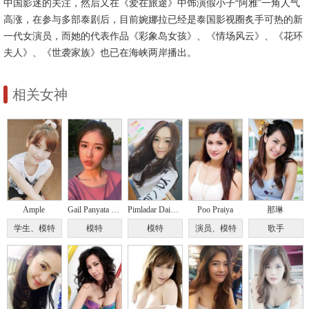
中国影迷的关注，然后又在《爱在旅途》中饰演假小子“阿雅”一角人气
高涨，在参与多部泰剧后，目前婉娜拉已经是泰国影视圈炙手可热的新
一代女演员，而她的代表作品《彩象岛女孩》、《情场风云》、《花环
夫人》、《世袭家族》也已在海峡两岸播出。
相关女神
Ample
Gail Panyata Kowwilaisang
Pimladar Daiyy Wawtaisong
Poo Praiya
那琳
学生、模特
模特
模特
演员、模特
歌手