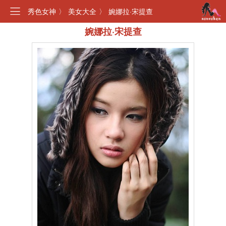
秀色女神
〉
美女大全
〉
婉娜拉·宋提查
婉娜拉·宋提查