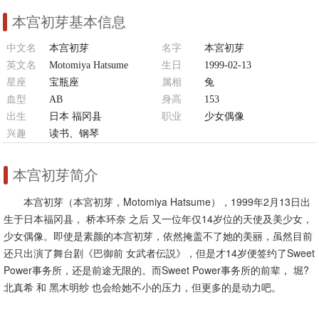
本宫初芽基本信息
中文名
本宫初芽
名字
本宮初芽
英文名
Motomiya Hatsume
生日
1999-02-13
星座
宝瓶座
属相
兔
血型
AB
身高
153
出生
日本 福冈县
职业
少女偶像
兴趣
读书、钢琴
本宫初芽简介
本宫初芽（本宮初芽，Motomiya Hatsume），1999年2月13日出
生于日本福冈县， 桥本环奈 之后 又一位年仅14岁位的天使及美少女，
少女偶像。即使是素颜的本宫初芽，依然掩盖不了她的美丽，虽然目前
还只出演了舞台剧《巴御前 女武者伝説》，但是才14岁便签约了Sweet
Power事务所，还是前途无限的。而Sweet Power事务所的前辈， 堀?
北真希 和 黑木明纱 也会给她不小的压力，但更多的是动力吧。