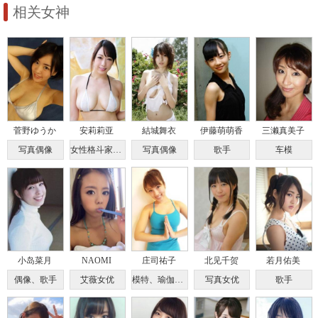
相关女神
菅野ゆうか
安莉莉亚
結城舞衣
伊藤萌萌香
三濑真美子
写真偶像
女性格斗家、职业摔跤手
写真偶像
歌手
车模
小岛菜月
NAOMI
庄司祐子
北见千贺
若月佑美
偶像、歌手
艾薇女优
模特、瑜伽教练
写真女优
歌手