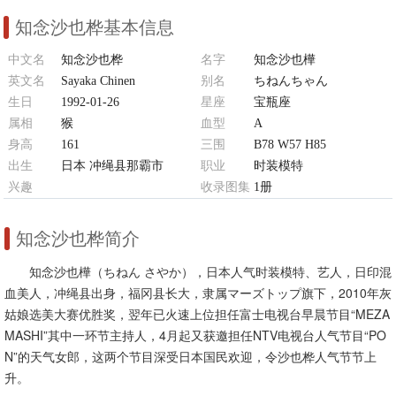
知念沙也桦基本信息
中文名
知念沙也桦
名字
知念沙也樺
英文名
Sayaka Chinen
别名
ちねんちゃん
生日
1992-01-26
星座
宝瓶座
属相
猴
血型
A
身高
161
三围
B78 W57 H85
出生
日本 冲绳县那霸市
职业
时装模特
兴趣
收录图集
1册
游泳、网球、瑜伽、DVD、散步
知念沙也桦简介
知念沙也樺（ちねん さやか），日本人气时装模特、艺人，日印混
血美人，冲绳县出身，福冈县长大，隶属マーズトップ旗下，2010年灰
姑娘选美大赛优胜奖，翌年已火速上位担任富士电视台早晨节目“MEZA
MASHI”其中一环节主持人，4月起又获邀担任NTV电视台人气节目“PO
N”的天气女郎，这两个节目深受日本国民欢迎，令沙也桦人气节节上
升。