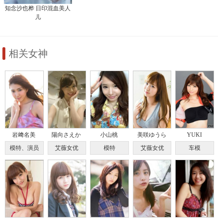
知念沙也桦 日印混血美人
儿
相关女神
岩﨑名美
陽向さえか
小山桃
美咲ゆうら
YUKI
模特、演员
艾薇女优
模特
艾薇女优
车模