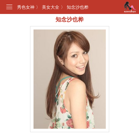
秀色女神
〉
美女大全
〉
知念沙也桦
知念沙也桦