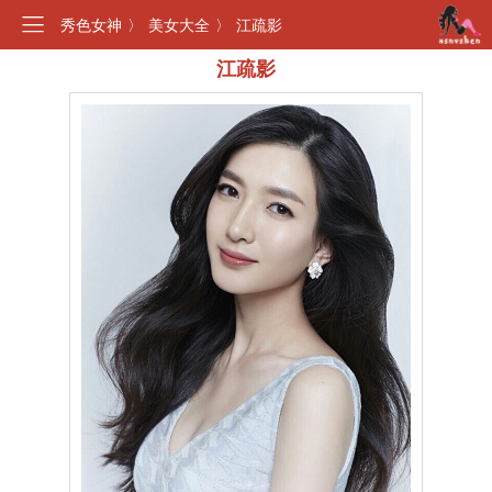
秀色女神
〉
美女大全
〉
江疏影
江疏影