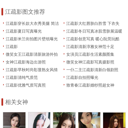
江疏影图文推荐
江疏影穿长款大衣秀美腿 简洁
江疏影大红唇肤白胜雪 下衣失
利落不失清新
踪性感娇艳
江疏影夏日写真曝光
江疏影冬日写真冰肌雪肤展温暖
笑靥
江疏影米兰街拍图片壁纸曝光
江疏影创意写真 暖心阮莞玩酷
出镜
江疏影
江疏影清新淳雅女神范十足
微笑女王江疏影清新旅游外拍
女演员江疏影生活素颜图集
女神江疏影海边出游照
微笑女神江疏影写真摄影照
江疏影早秋时尚彰显熟女风情
一仆二主江疏影清新白领剧照
江疏影清纯气质范
江疏影自拍照曝光
江疏影优雅气质写真照
致青春江疏影婚纱照超女神
相关女神