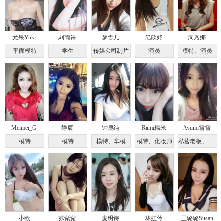
尤果Yuki
刘雨诗
梦雪儿
纪欣妤
周秀娜
平面模特
学生
传媒公司制片
演员
模特、演员
Meimei_G
静宸
钟鹿纯
Rumi糯米
Ayumi雪雪
模特
模特
模特、车模
模特、化妆师
私营老板、平面模特
小欧
苏紫紫
麦明诗
林虹伶
王璐璐Susan