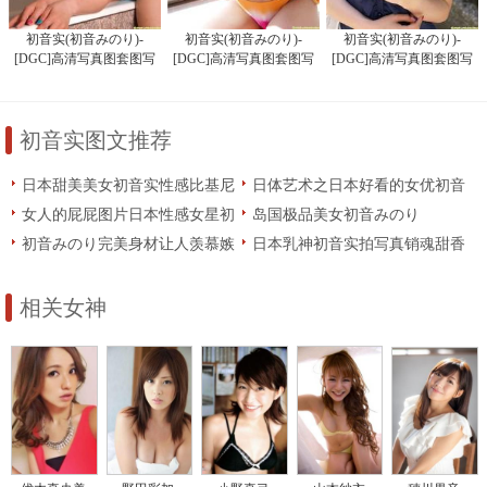
初音实(初音みのり)-
初音实(初音みのり)-
初音实(初音みのり)-
[DGC]高清写真图套图写
[DGC]高清写真图套图写
[DGC]高清写真图套图写
真图集No.1056
真图集No.649
真图集No.872
初音实图文推荐
日本甜美美女初音实性感比基尼
日体艺术之日本好看的女优初音
写真
实大胆人体艺术
女人的屁屁图片日本性感女星初
岛国极品美女初音みのり
音实薄纱轻舞若隐若现
初音みのり完美身材让人羡慕嫉
日本乳神初音实拍写真销魂甜香
妒恨
蕉艺术照摄影
相关女神