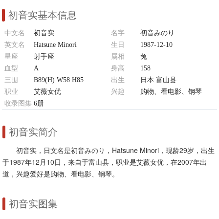
初音实基本信息
中文名
初音实
名字
初音みのり
英文名
Hatsune Minori
生日
1987-12-10
星座
射手座
属相
兔
血型
A
身高
158
三围
B89(H) W58 H85
出生
日本 富山县
职业
艾薇女优
兴趣
购物、看电影、钢琴
收录图集
6册
初音实简介
初音实，日文名是初音みのり，Hatsune Minori，现龄29岁，出生
于1987年12月10日，来自于富山县，职业是艾薇女优，在2007年出
道，兴趣爱好是购物、看电影、钢琴。
初音实图集