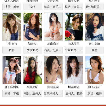
优木真央美
野田彩加
小野真弓
山本纱衣
穗川果音
演员、模特
模特
演员、歌手、写真女优
模特、演员、歌手
天气预报员、模特、写真偶像、演员
中川杏奈
初音实
桐山瑠衣
柏木美里
青山美琦
模特
艾薇女优
演员、写真女优
写真女优、歌手
模特
森下麻由美
原田夏希
山崎真实
山岸舞彩
辰巳奈都子
模特、车模
演员、主持人
泳装模特儿、演员
主持人、模特
演员、模特