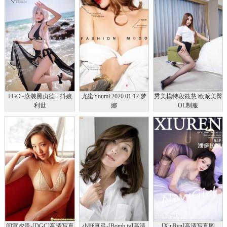
FGO~泳装黑贞德 - 抖娘
尤蜜Youmi 2020.01.17 梦
秀美模特段筱慧 欧派美臀
利世
娜
OL制服
间宫夕贵-[DGC]高清写真
小野真弓-[Bomb.tv]高清
[XiuRen]高清写真图