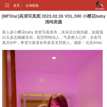
首页
〉
女神图集
[MFStar]高清写真图 2023.02.28 VOL.590 小樱花baby
清纯美腿
新人@小樱花baby 首套写真发布，沐浴后出镜拍摄，如凝脂
白玉姿态婀娜灵动，造型明艳动人，气质撩人心怀，全套写
真共50P，希望大家喜欢和多多支持新人。摄影：北辰Aries