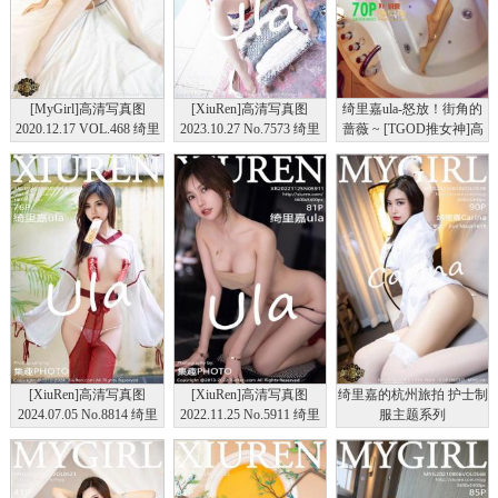
[MyGirl]高清写真图
[XiuRen]高清写真图
绮里嘉ula-怒放！街角的
2020.12.17 VOL.468 绮里
2023.10.27 No.7573 绮里
蔷薇 ~ [TGOD推女神]高
嘉ula
嘉ula 敦煌旅拍
清写真图
[XiuRen]高清写真图
[XiuRen]高清写真图
绮里嘉的杭州旅拍 护士制
2024.07.05 No.8814 绮里
2022.11.25 No.5911 绮里
服主题系列
嘉ula 婀娜身姿
嘉ula 美腿长裙