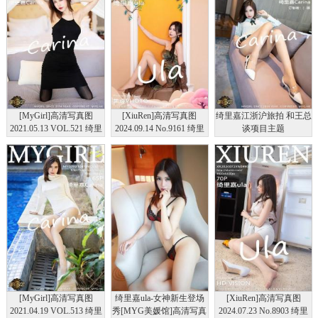
[MyGirl]高清写真图
[XiuRen]高清写真图
绮里嘉江浙沪旅拍 和王总
2021.05.13 VOL.521 绮里
2024.09.14 No.9161 绮里
谈项目主题
嘉Carina
嘉ula 丝袜美腿
[MyGirl]高清写真图
绮里嘉ula-女神新生登场
[XiuRen]高清写真图
2021.04.19 VOL.513 绮里
秀[MYG美媛馆]高清写真
2024.07.23 No.8903 绮里