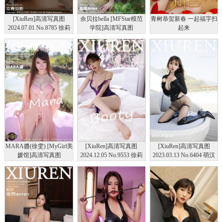
[XiuRen]高清写真图
佘贝拉bella [MFStar模范
青树恭贺新春 一起福字扫
2024.07.01 No.8785 徐莉
学院]高清写真图
起来
芝Booty
2015.08.12 VOL.014
MARA醬(徐雯) [MyGirl美
[XiuRen]高清写真图
[XiuRen]高清写真图
媛馆]高清写真图
2024.12.05 No.9553 徐莉
2023.03.13 No.6404 萌汉
2015.01.28 Vol.094
芝Booty 花色旗袍
药baby 长靴美臀