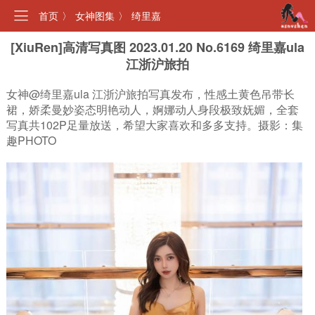
首页
〉
女神图集
〉
绮里嘉
[XiuRen]高清写真图 2023.01.20 No.6169 绮里嘉ula
江浙沪旅拍
女神@绮里嘉ula 江浙沪旅拍写真发布，性感土黄色吊带长
裙，娇柔曼妙姿态明艳动人，婀娜动人身段极致妩媚，全套
写真共102P足量放送，希望大家喜欢和多多支持。摄影：集
趣PHOTO