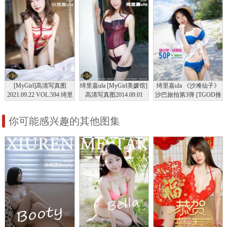
[MyGirl]高清写真图
绮里嘉ula [MyGirl美媛馆]
绮里嘉ula 《沙滩仙子》
2021.09.22 VOL.594 绮里
高清写真图2014.09.01
沙巴旅拍第3弹 [TGOD推
嘉ula
Vol.037
女神]高清写真图
你可能感兴趣的其他图集