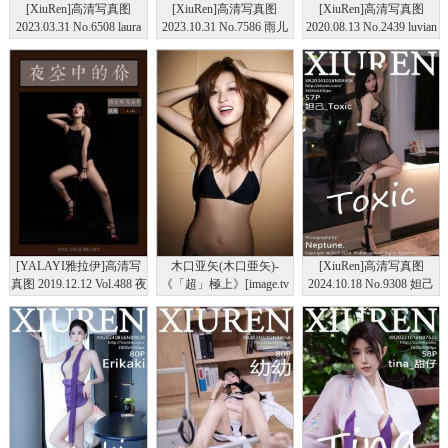
[XiuRen]高清写真图
[XiuRen]高清写真图
[XiuRen]高清写真图
2023.03.31 No.6508 laura
2023.10.31 No.7586 雨儿
2020.08.13 No.2439 luvian
阿姣 游艇美腿
baby 牛仔裤美腿
本能
[YALAYI雅拉伊]高清写
木口亚矢(木口亜矢)-
[XiuRen]高清写真图
真图 2019.12.12 Vol.488 夜
《「超」極上》[image.tv
2024.10.18 No.9308 妲己
空中的你 小小
套图写真图集]高清写真图
_Toxic 美臀性感