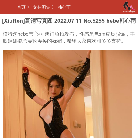
首页
〉
女神图集
〉
韩心雨
[XiuRen]高清写真图 2022.07.11 No.5255 hebe韩心雨
模特@hebe韩心雨 澳门旅拍发布，性感黑色sm皮质服饰，丰
腴婀娜姿态美轮美奂的妩媚，希望大家喜欢和多多支持。