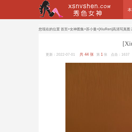
本
您现在的位置
首页
>
女神图集
>
苏小曼
>
[XiuRen]高清写真图 20
[X
共 44 张
1
更新：2022-07-01
第
张 点击：
1637