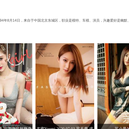
于1994年8月14日，来自于中国北京东城区，职业是模特、车模、演员，兴趣爱好是幽默
曼 完美曲线妖娆身
尤蜜Youmi 2020.07.03 苏不曼 求
苏小曼