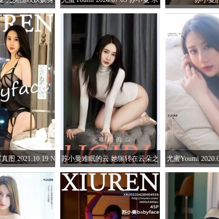
姿
职小故事
真图 2021.10.19 N
苏小曼难眠的云 她辗转在云朵之
尤蜜Youmi 2020
苏小曼babyface
间
色满