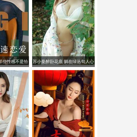
那些性感不是恰
苏小曼醉卧花底 躺在绿丛勾人心
魄