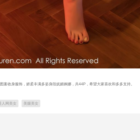
感白色图案收身服饰，娇柔丰满多姿身段妩媚婀娜，共44P，希望大家喜欢和多多支持。
秀人网美女
美腿美女