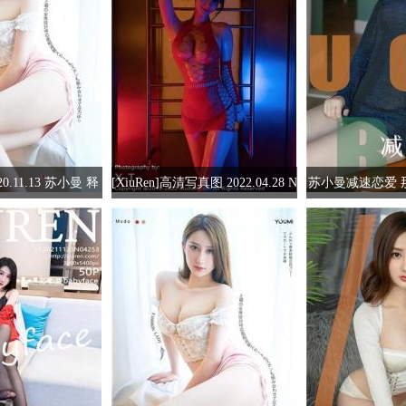
20.11.13 苏小曼 释
[XiuRen]高清写真图 2022.04.28 N
苏小曼减速恋爱 
爱高手
o.4936 苏小曼babyface
巧