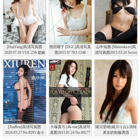
[HuaYang]高清写真图
熊田曜子 [DGC]高清写真
山中知惠 [Minisuka.tv]高
2020.07.20 VOL.258 柴婉
图2015.07 NO.1248
清写真图2015.03.26 Secret
艺Averie
Gallery (STAGE1) 2.1
[XiuRen]高清写真图
大塚真弓 [4k-star]高清写
绪川里绪(緒川りお)-清纯
2024.03.27 No.8295 金小
真图2013.01.24 No.00277
美女的制服诱惑
依 黑丝美腿
オフィスレディ