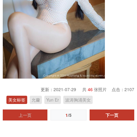
更新：2021-07-29 共
46
张照片 点击：
2107
美女标签
允薾
Yun Er
波涛胸涌美女
上一页
1
/5
下一页