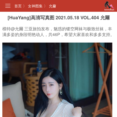
首页
〉
女神图集
〉
允薾
[HuaYang]高清写真图 2021.05.18 VOL.404 允爾
模特@允爾 三亚旅拍发布，魅惑的镂空网袜与极致丝袜，丰
满多姿的身段明艳动人，共46P，希望大家喜欢和多多支持。