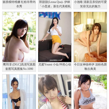
丽质模特维娜 红粉吊带内
郭甜甜(Leona Qua)- 伊林
小池唯 清新且亲切的可爱
衣秀
「小昆凌」新生代美模私
笑容无比的魅力
房照
鹰羽澪-[DGC]高清写真图
尤蜜Youmi 小仙 怦然心动
今日女神徐梓伊 淡粉色唇
套图写真图集No.1090
釉古典美
Gravure Idols