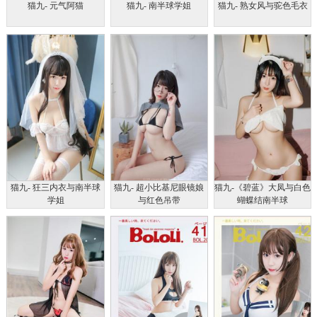
猫九- 元气阿猫
猫九- 南半球学姐
猫九- 熟女风与驼色毛衣
猫九- 狂三内衣与南半球
猫九- 超小比基尼眼镜娘
猫九-《碧蓝》大凤与白色
学姐
与红色吊带
蝴蝶结南半球