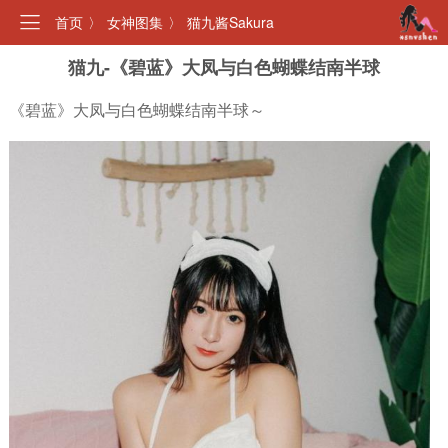
首页
〉
女神图集
〉
猫九酱Sakura
猫九-《碧蓝》大凤与白色蝴蝶结南半球
《碧蓝》大凤与白色蝴蝶结南半球～