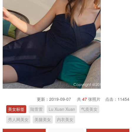
更新：2019-09-07 共
47
张照片 点击：
11454
美女标签
陆萱萱
Lu Xuan Xuan
气质美女
秀人网美女
美腿美女
内衣美女