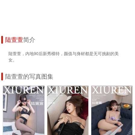
陆萱萱
简介
陆萱萱，内地90后新秀模特，颜值与身材都是无可挑剔的美
女。
陆萱萱的写真图集