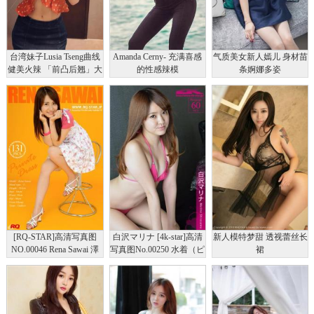
台湾妹子Lusia Tseng曲线
Amanda Cerny- 充满喜感
气质美女新人嫣儿 身材苗
健美火辣 「前凸后翘」大
的性感辣模
条婀娜多姿
胆拍！
[RQ-STAR]高清写真图
白沢マリナ [4k-star]高清
新人模特梦甜 透视蕾丝长
NO.00046 Rena Sawai 澤
写真图No.00250 水着（ピ
裙
井玲菜 Private Dress
ンク）
[131P]高清写真图