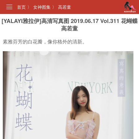
首页
〉
女神图集
〉
高若童
[YALAYI雅拉伊]高清写真图 2019.06.17 Vol.311 花蝴蝶
高若童
素雅芬芳的白花瓣，像你格外的清新。