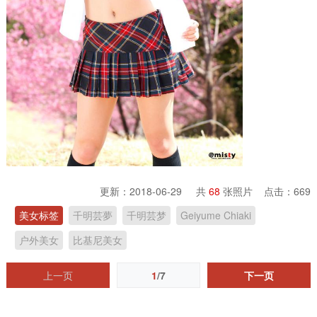
更新：2018-06-29 共
68
张照片 点击：
669
美女标签
千明芸夢
千明芸梦
Geiyume Chiaki
户外美女
比基尼美女
上一页
1
/7
下一页