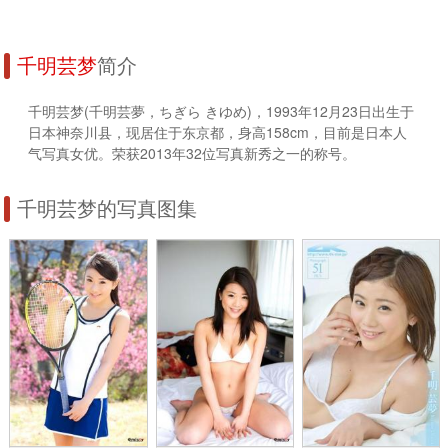
千明芸梦
简介
千明芸梦(千明芸夢，ちぎら きゆめ)，1993年12月23日出生于
日本神奈川县，现居住于东京都，身高158cm，目前是日本人
气写真女优。荣获2013年32位写真新秀之一的称号。
千明芸梦的写真图集