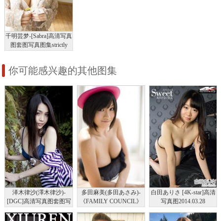
千明芸梦-[Sabra]高清写真
图套图写真图集strictly
GIRLS
你可能感兴趣的其他图集
泽木律沙(澤木律沙)-
多田麻美(多田あさみ)-
白田ありさ [4K-star]高清
[DGC]高清写真图套图写
《FAMILY COUNCIL》
写真图2014.03.28
真图集NO.1122
[Sabra]高清写真图套图写
No.00284
真图集