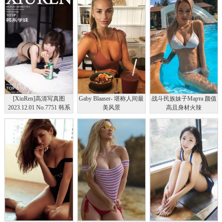
[XiuRen]高清写真图
Gaby Blaaser- 堪称人间最
战斗民族妹子Марта 颜值
2023.12.01 No.7751 韩系
美风景
高且身材火辣
学妹 黑丝美腿