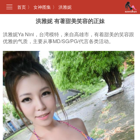
首页
〉
女神图集
〉
洪雅妮
洪雅妮 有著甜美笑容的正妹
洪雅妮Ya Nini，台湾模特，来自高雄市，有着甜美的笑容跟
优雅的气质，主要从事MD/SG/PG/代言各类活动。