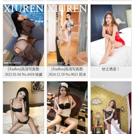
婷 黑丝美腿
黑丝美腿
欣 海南岛旅拍
[XiuRen]高清写真图
[XiuRen]高清写真图
纱之诱惑！
2022.01.04 No.4418 徐媛
2024.12.19 No.9621 田冰
媛
冰 美腿性感