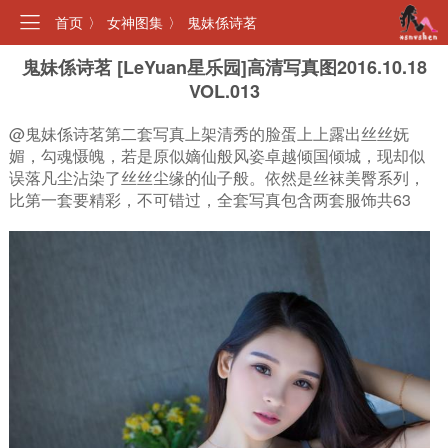
首页
〉
女神图集
〉
鬼妹係诗茗
鬼妹係诗茗 [LeYuan星乐园]高清写真图2016.10.18
VOL.013
@鬼妹係诗茗第二套写真上架清秀的脸蛋上上露出丝丝妩
媚，勾魂慑魄，若是原似嫡仙般风姿卓越倾国倾城，现却似
误落凡尘沾染了丝丝尘缘的仙子般。依然是丝袜美臀系列，
比第一套要精彩，不可错过，全套写真包含两套服饰共63