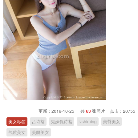
更新：2016-10-25 共
63
张照片 点击：
20755
美女标签
吕诗茗
鬼妹係诗茗
lvshiming
美臀美女
气质美女
美腿美女