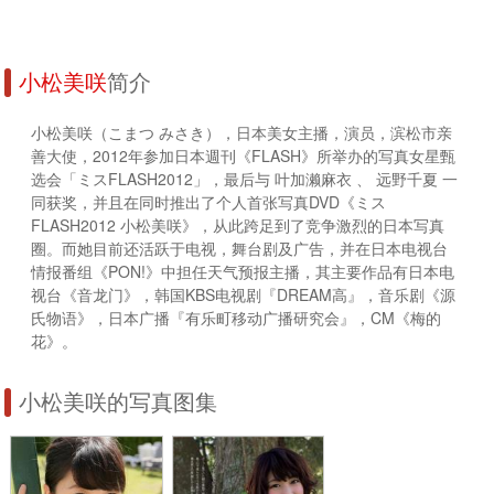
小松美咲
简介
小松美咲（こまつ みさき），日本美女主播，演员，滨松市亲
善大使，2012年参加日本週刊《FLASH》所举办的写真女星甄
选会「ミスFLASH2012」，最后与 叶加濑麻衣 、 远野千夏 一
同获奖，并且在同时推出了个人首张写真DVD《ミス
FLASH2012 小松美咲》，从此跨足到了竞争激烈的日本写真
圈。而她目前还活跃于电视，舞台剧及广告，并在日本电视台
情报番组《PON!》中担任天气预报主播，其主要作品有日本电
视台《音龙门》，韩国KBS电视剧『DREAM高』，音乐剧《源
氏物语》，日本广播『有乐町移动广播研究会』，CM《梅的
花》。
小松美咲的写真图集