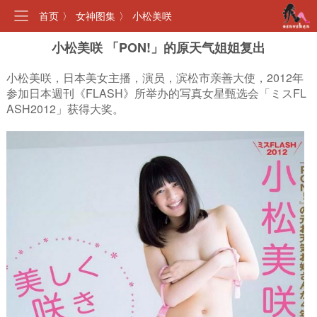
首页
〉
女神图集
〉
小松美咲
小松美咲 「PON!」的原天气姐姐复出
小松美咲，日本美女主播，演员，滨松市亲善大使，2012年
参加日本週刊《FLASH》所举办的写真女星甄选会「ミスFL
ASH2012」获得大奖。