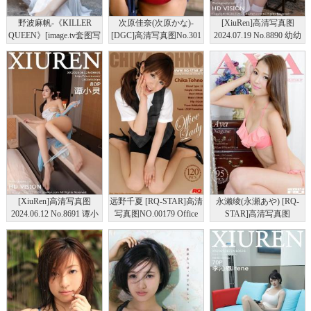
野波麻帆-《KILLER
次原佳奈(次原かな)-
[XiuRen]高清写真图
QUEEN》[image.tv套图写
[DGC]高清写真图No.301
2024.07.19 No.8890 幼幼
真图集]高清写真图
丝袜美腿
[XiuRen]高清写真图
远野千夏 [RQ-STAR]高清
永濑绫(永瀬あや) [RQ-
2024.06.12 No.8691 谭小
写真图NO.00179 Office
STAR]高清写真图
灵 丝袜美腿
Lady
NO.00972 Swim Suits