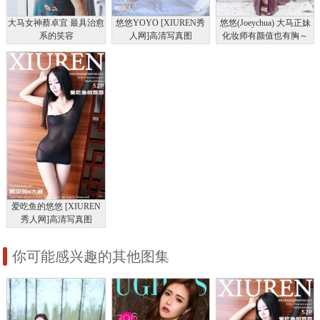
大马女神蔡卓宜 最具治愈
悠悠YOYO [XIUREN秀
悠悠(Joeychua) 大马正妹
系的笑容
人网]高清写真图
化妆师有颜值也有胸～
2016.12.01
XR20161201N00649
爱吃鱼的悠悠 [XIUREN
秀人网]高清写真图
2014.10.09
XR20141009N00221
你可能感兴趣的其他图集