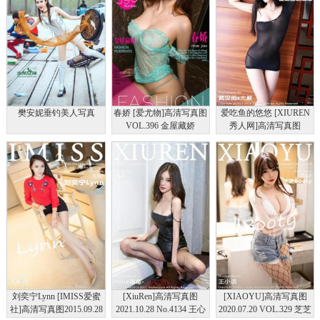
樊安妮垂钓美人写真
春娇 [爱尤物]高清写真图
爱吃鱼的悠悠 [XIUREN
VOL.396 金屋藏娇
秀人网]高清写真图
2014.10.09
XR20141009N00221
刘奕宁Lynn [IMISS爱蜜
[XiuRen]高清写真图
[XIAOYU]高清写真图
社]高清写真图2015.09.28
2021.10.28 No.4134 王心
2020.07.20 VOL.329 芝芝