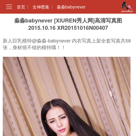
首页
〉
女神图集
〉
淼淼babynever
淼淼babynever [XIUREN秀人网]高清写真图
2015.10.16 XR20151016N00407
新人巨乳模特@淼淼-babynever 内衣写真上架全套写真共58
张，身材很不错的模特哦！！