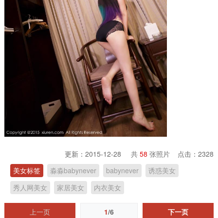
更新：2015-12-28 共
58
张照片 点击：
2328
美女标签
淼淼babynever
babynever
诱惑美女
秀人网美女
家居美女
内衣美女
上一页
1
/6
下一页