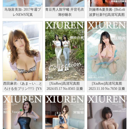
马场富美加- 2017年週プ
青豆秀人陈宇曦 开背毛衣
刘娅希&夏美酱- [BoLoli
レNEWS写真
薄纱睡衣
波萝社新刊]高清写真图
2017.2.18 BOL.24
西田麻衣-《あま～い…と
[XiuRen]高清写真图
[XiuRen]高清写真图
ろける生プリン!!!!》[YS
2024.05.17 No.8565 豆瓣
2023.11.10 No.7650 豆瓣
Web]高清写真图Vol.344
酱 模特合集
酱 丰腴美臀