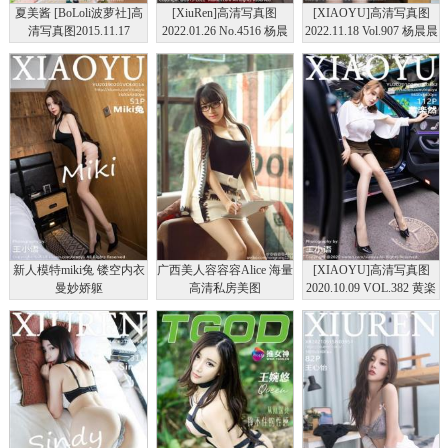
夏美酱 [BoLoli波萝社]高
[XiuRen]高清写真图
[XIAOYU]高清写真图
清写真图2015.11.17
2022.01.26 No.4516 杨晨
2022.11.18 Vol.907 杨晨晨
VOL.074
晨Yome
Yom 足球宝贝杨晨晨 橙
色的运动服饰
新人模特miki兔 镂空内衣
广西美人容容容Alice 海量
[XIAOYU]高清写真图
曼妙娇躯
高清私房美图
2020.10.09 VOL.382 黄楽
然