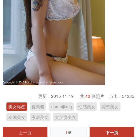
更新：2015-11-19 共
42
张照片 点击：
54235
美女标签
夏美酱
xiameijiang
性感美女
诱惑美女
泰国美女
家居美女
大尺度美女
上一页
1
/5
下一页