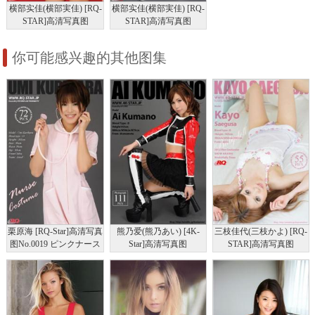
横部实佳(横部実佳) [RQ-
横部实佳(横部実佳) [RQ-
STAR]高清写真图
STAR]高清写真图
NO.00028 Swim Suits
NO.00024 Race Queen –
White
2008 Green Tec
你可能感兴趣的其他图集
栗原海 [RQ-Star]高清写真
熊乃爱(熊乃あい) [4K-
三枝佳代(三枝かよ) [RQ-
图No.0019 ピンクナース
Star]高清写真图
STAR]高清写真图
护士装 Nurse Costume
NO.00022「レースクイー
NO.00796 Baby Doll
ン」