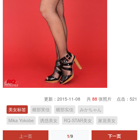
更新：2015-11-08 共
88
张照片 点击：
521
美女标签
横部実佳
横部实佳
みかちゃん
Mika Yokobe
诱惑美女
RQ-STAR美女
家居美女
上一页
1
/9
下一页