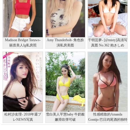
Madison Bridget Teeuws-
Amy Thunderbolt- 角色扮
千明芸夢- [@misty]高清写
丽质美人Ig私房照
演私房美图
真图 No.362 抱きしめ
て。
松村沙友理- 2018年週プ
雪白美人芊慧baby 牛奶般
性感精致的Amanda
レNEWS写真
嫩滑吹弹可破
Gontijo 巴日鸡尾酒的独特
美