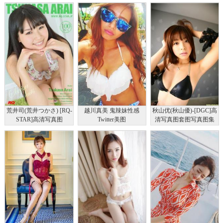
娅Yuliya 长裙美腿
涩岁月 阿惜
実 都丸纱也华 岛崎遥香
荒井司(荒井つかさ) [RQ-
越川真美 鬼辣妹性感
秋山优(秋山優)-[DGC]高
STAR]高清写真图
Twitter美图
清写真图套图写真图集
NO.01041 Swim Suits
No.540