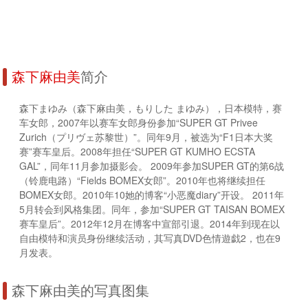
森下麻由美
简介
森下まゆみ（森下麻由美，もりした まゆみ），日本模特，赛
车女郎，2007年以赛车女郎身份参加“SUPER GT Privee
Zurich（プリヴェ苏黎世）”。同年9月，被选为“F1日本大奖
赛”赛车皇后。2008年担任“SUPER GT KUMHO ECSTA
GAL”，同年11月参加摄影会。 2009年参加SUPER GT的第6战
（铃鹿电路）“Fields BOMEX女郎”。2010年也将继续担任
BOMEX女郎。2010年10她的博客“小恶魔diary”开设。 2011年
5月转会到风格集团。同年，参加“SUPER GT TAISAN BOMEX
赛车皇后”。2012年12月在博客中宣部引退。2014年到现在以
自由模特和演员身份继续活动，其写真DVD色情遊戯2，也在9
月发表。
森下麻由美的写真图集