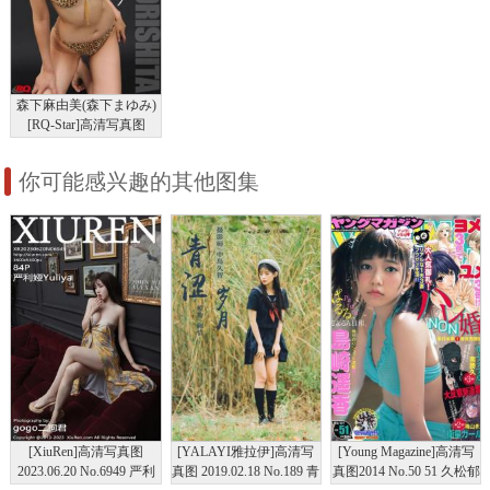
森下麻由美(森下まゆみ)
[RQ-Star]高清写真图
No.0012 水着(豹柄) Swim
Suits
你可能感兴趣的其他图集
[XiuRen]高清写真图
[YALAYI雅拉伊]高清写
[Young Magazine]高清写
2023.06.20 No.6949 严利
真图 2019.02.18 No.189 青
真图2014 No.50 51 久松郁