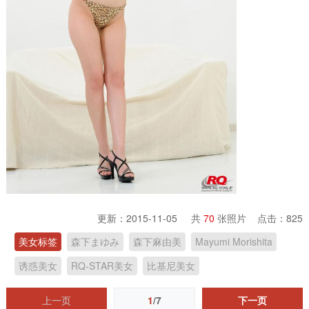
更新：2015-11-05 共
70
张照片 点击：
825
美女标签
森下まゆみ
森下麻由美
Mayumi Morishita
诱惑美女
RQ-STAR美女
比基尼美女
上一页
1
/7
下一页