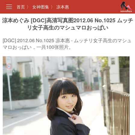
首页
〉
女神图集
〉
凉本惠
涼本めぐみ [DGC]高清写真图2012.06 No.1025 ムッチ
リ女子高生のマシュマロおっぱい
[DGC] 2012.06 No.1025 凉本惠 - ムッチリ女子高生のマシュ
マロおっぱい，一共100张照片。