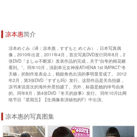
凉本惠
简介
涼本めぐみ（译：凉本惠，すずもと めぐみ），日本写真偶
像，2010年出道，2011年4月，首次写真DVD发行同年8月，2
张DVD『ましゅ不断派》发表作品的完成，关于“自夸的棉花糖
看到。”。同年10月，演剧单元女神座ATHENA 1st IMPACT“冬
天椿」的制作发表会上，鶴姫角色出演的事明显变成了。 2012
年2月，第3张DVD『すずも吗》发行。这部作品是关岛拍摄，
凉书来说首次的海外外景拍摄了。另外，标题是她的绰号由来
的。同年8月，第4张DVD『冬天的故事》发行。 同年10月比网
络节目『星期五】【生偶像表演锡包的F》中出演。
凉本惠的写真图集