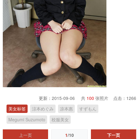
更新：2015-09-06 共
100
张照片 点击：
1266
美女标签
涼本めぐみ
凉本惠
すずもん
Megumi Suzumoto
校服美女
上一页
1
/10
下一页