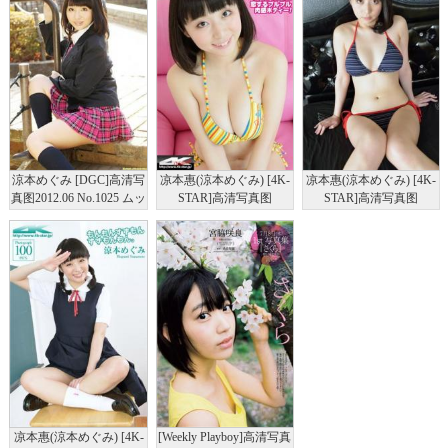
涼本めぐみ [DGC]高清写
凉本惠(涼本めぐみ) [4K-
凉本惠(涼本めぐみ) [4K-
真图2012.06 No.1025 ムッ
STAR]高清写真图
STAR]高清写真图
チリ女子高生のマシュマ
No.00274 水着（ブルー
No.00273 水着
ロおっぱい
花）
凉本惠(涼本めぐみ) [4K-
[Weekly Playboy]高清写真