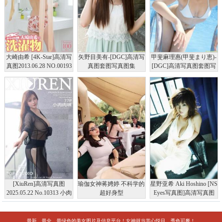
大崎由希 [4K-Star]高清写
矢野目美有-[DGC]高清写
甲斐麻理惠(甲斐まり恵)-
真图2013.06.28 NO.00193
真图套图写真图集
[DGC]高清写真图套图写
ランジェリー
No.1128
真图集No.816
[XiuRen]高清写真图
瑜伽女神蒋娉婷 不科学的
星野亚希 Aki Hoshino [NS
2025.05.22 No.10313 小肉
超好身型
Eyes写真图]高清写真图
肉咪 黑色连体袜
SF-No.510
最新、最全、最绿色的美女图片及信息平台！女神就当赏心悦目、秀色可餐！