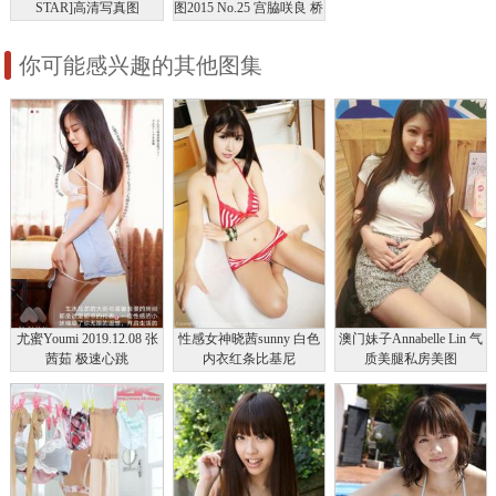
STAR]高清写真图
图2015 No.25 宫脇咲良 桥
2013.01.01 No.00268 制服
本マナミ 稲村亜美 天木
じゅん 雄飞ときね 凉本
你可能感兴趣的其他图集
めぐみ 水谷あおい 岛崎
结衣 有沢杏
尤蜜Youmi 2019.12.08 张
性感女神晓茜sunny 白色
澳门妹子Annabelle Lin 气
茜茹 极速心跳
内衣红条比基尼
质美腿私房美图