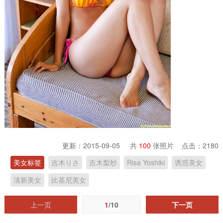
更新：2015-09-05 共
100
张照片 点击：
2180
美女标签
吉木りさ
吉木梨纱
Risa Yoshiki
诱惑美女
清新美女
比基尼美女
上一页
1
/10
下一页