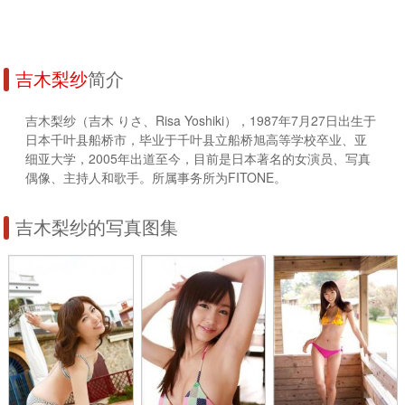
吉木梨纱
简介
吉木梨纱（吉木 りさ、Risa Yoshiki），1987年7月27日出生于
日本千叶县船桥市，毕业于千叶县立船桥旭高等学校卒业、亚
细亚大学，2005年出道至今，目前是日本著名的女演员、写真
偶像、主持人和歌手。所属事务所为FITONE。
吉木梨纱的写真图集