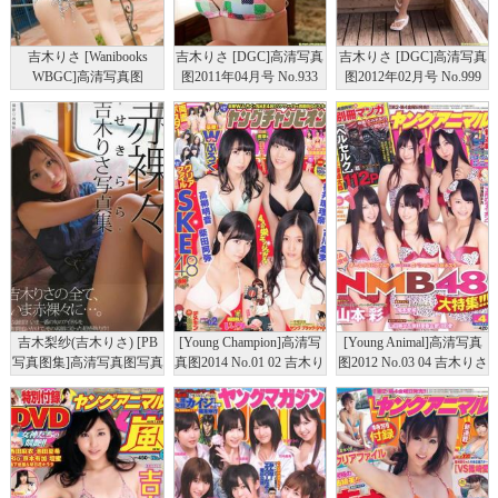
吉木りさ [Wanibooks
吉木りさ [DGC]高清写真
吉木りさ [DGC]高清写真
WBGC]高清写真图
图2011年04月号 No.933
图2012年02月号 No.999
2014.10 No.125
吉木梨纱(吉木りさ) [PB
[Young Champion]高清写
[Young Animal]高清写真
写真图集]高清写真图写真
真图2014 No.01 02 吉木り
图2012 No.03 04 吉木りさ
图集『赤裸々 -せきら
さ 茜音 SKE48
百川晴香 筱崎爱 瑠川リ
ら-』
ナ NMB48 山本彩 山本
奈々