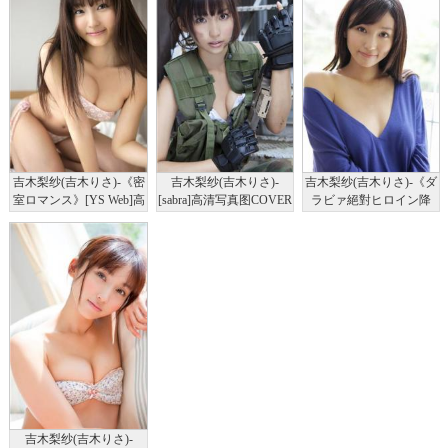
吉木梨纱(吉木りさ)-《密
吉木梨纱(吉木りさ)-
吉木梨纱(吉木りさ)-《ダ
室ロマンス》[YS Web]高
[sabra]高清写真图COVER
ラビァ絕對ヒロイン降
清写真图Vol.540
GIRL
臨！！》[YS Web]高清写
真图Vol.527
吉木梨纱(吉木りさ)-