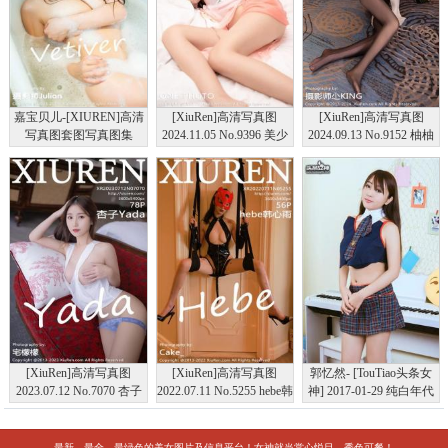
嘉宝贝儿-[XIUREN]高清
[XiuRen]高清写真图
[XiuRen]高清写真图
写真图套图写真图集
2024.11.05 No.9396 美少
2024.09.13 No.9152 柚柚
XR20141208N00251
女@ 美腿性感
小奶瓶 黑丝美腿
[XiuRen]高清写真图
[XiuRen]高清写真图
郭忆然- [TouTiao头条女
2023.07.12 No.7070 杏子
2022.07.11 No.5255 hebe韩
神] 2017-01-29 纯白年代
Yada 主题拍摄
心雨
最新、最全、最绿色的美女图片及信息平台！女神就当赏心悦目、秀色可餐！