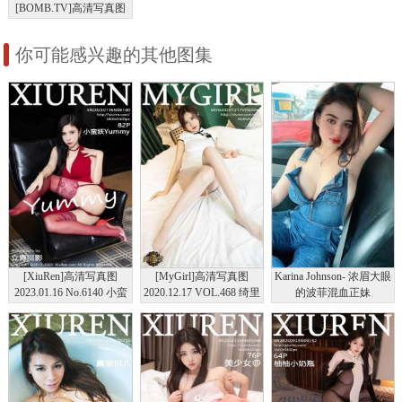
[BOMB.TV]高清写真图
2012年01月号
你可能感兴趣的其他图集
[XiuRen]高清写真图
[MyGirl]高清写真图
Karina Johnson- 浓眉大眼
2023.01.16 No.6140 小蛮
2020.12.17 VOL.468 绮里
的波菲混血正妹
妖Yummy 丝袜美腿
嘉ula