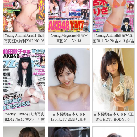
[Young Animal Arashi]高清
[Young Magazine]高清写
[Young Animal]高清写真
写真图岚特刊2012 NO.06
真图2011 No.18
图2011 No.20 吉木りさ(吉
吉木りさ 高嶋香帆 西田
AKB48YM7 NMB48 吉木
木梨纱) 麻仓みな 成瀬心
麻衣 池田夏希
りさ
美
[Weekly Playboy]高清写真
吉木梨纱(吉木りさ)-
吉木梨纱(吉木りさ)-《王
图2012 No.16 吉木りさ 吉
[Bomb.TV]高清写真图
道☆HOT☆BODY☆》
川友 原干恵 北川瞳
2011年04月号
[YS Web]高清写真图
Vol.568