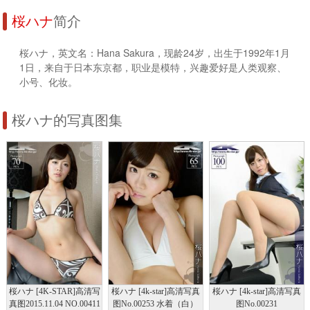
桜ハナ
简介
桜ハナ，英文名：Hana Sakura，现龄24岁，出生于1992年1月
1日，来自于日本东京都，职业是模特，兴趣爱好是人类观察、
小号、化妆。
桜ハナ的写真图集
桜ハナ [4K-STAR]高清写
桜ハナ [4k-star]高清写真
桜ハナ [4k-star]高清写真
真图2015.11.04 NO.00411
图No.00253 水着（白）
图No.00231