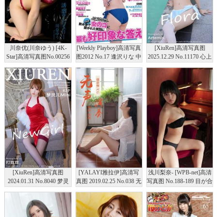
川奈优(川奈ゆう) [4K-
[Weekly Playboy]高清写真
[XiuRen]高清写真图
Star]高清写真图No.00256
图2012 No.17 逢沢りな 中
2025.12.29 No.11170 心上
キャミソール
村静香 藤原令子 上野ま
可Flora 性感比基尼
な 光宗薫 吉沢明歩
[XiuRen]高清写真图
[YALAYI雅拉伊]高清写
浅川梨奈- [WPB-net]高清
2024.01.31 No.8040 梦灵
真图 2019.02.25 No.038 无
写真图 No.188-189 目が合
儿Mini 黑丝美腿
声演奏 塔塔
ったらもう離れられない