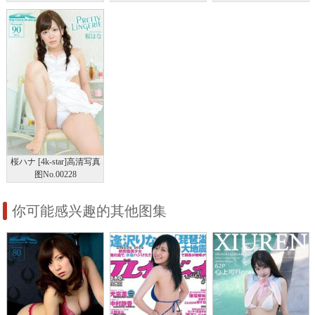
桜ハナ [4k-star]高清写真
图No.00228
你可能感兴趣的其他图集