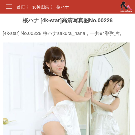
首页
〉
女神图集
〉
桜ハナ
桜ハナ [4k-star]高清写真图No.00228
[4k-star] No.00228 桜ハナsakura_hana，一共91张照片。